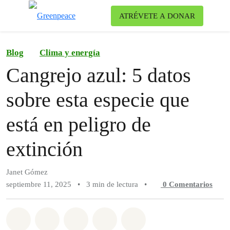
Ca
ATRÉVETE A DONAR
Menú
Blog
Clima y energía
Cangrejo azul: 5 datos
sobre esta especie que
está en peligro de
extinción
Janet Gómez
septiembre 11, 2025
•
3 min de lectura
•
0
Comentarios
Compartir en Whatsapp
Compartir en Facebook
Compartir en Twitter
Compartir vía Email
Share on Bluesky