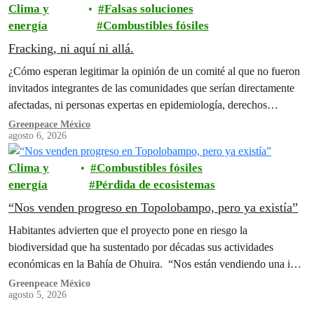
Clima y
Falsas soluciones
energía
Combustibles fósiles
Fracking, ni aquí ni allá.
¿Cómo esperan legitimar la opinión de un comité al que no fueron
invitados integrantes de las comunidades que serían directamente
afectadas, ni personas expertas en epidemiología, derechos
humanos y territorios indígenas?
Greenpeace México
agosto 6, 2026
Clima y
Combustibles fósiles
energía
Pérdida de ecosistemas
“Nos venden progreso en Topolobampo, pero ya existía”
Habitantes advierten que el proyecto pone en riesgo la
biodiversidad que ha sustentado por décadas sus actividades
económicas en la Bahía de Ohuira. “Nos están vendiendo una idea
de progreso y desarrollo, pero eso ya existía en nuestra Bahía”,
Greenpeace México
agosto 5, 2026
afirman