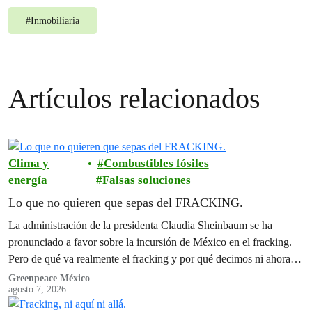
#
Inmobiliaria
Artículos relacionados
Clima y
Combustibles fósiles
energía
Falsas soluciones
Lo que no quieren que sepas del FRACKING.
La administración de la presidenta Claudia Sheinbaum se ha
pronunciado a favor sobre la incursión de México en el fracking.
Pero de qué va realmente el fracking y por qué decimos ni ahora ni
nunca?
Greenpeace México
agosto 7, 2026