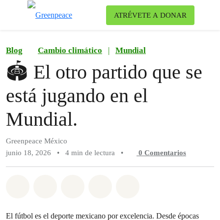
Ca
ATRÉVETE A DONAR
Menú
Blog
Cambio climático
|
Mundial
🏟️ El otro partido que se
está jugando en el
Mundial.
Greenpeace México
junio 18, 2026
•
4 min de lectura
•
0
Comentarios
Compartir en Whatsapp
Compartir en Facebook
Compartir en Twitter
Compartir vía Email
Share on Bluesky
El fútbol es el deporte mexicano por excelencia. Desde épocas