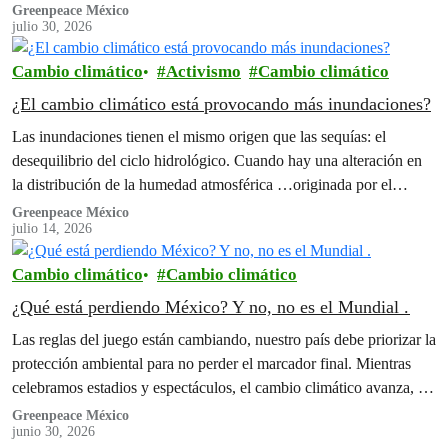
Greenpeace México
julio 30, 2026
Cambio climático
Activismo
Cambio climático
¿El cambio climático está provocando más inundaciones?
Las inundaciones tienen el mismo origen que las sequías: el
desequilibrio del ciclo hidrológico. Cuando hay una alteración en
la distribución de la humedad atmosférica …originada por el
cambio climático originado por las actividades humanas.
Greenpeace México
julio 14, 2026
Cambio climático
Cambio climático
¿Qué está perdiendo México? Y no, no es el Mundial .
Las reglas del juego están cambiando, nuestro país debe priorizar la
protección ambiental para no perder el marcador final. Mientras
celebramos estadios y espectáculos, el cambio climático avanza, la
Selva Maya sigue perdiendo hectáreas y los océanos se llenan de
Greenpeace México
junio 30, 2026
plástico.