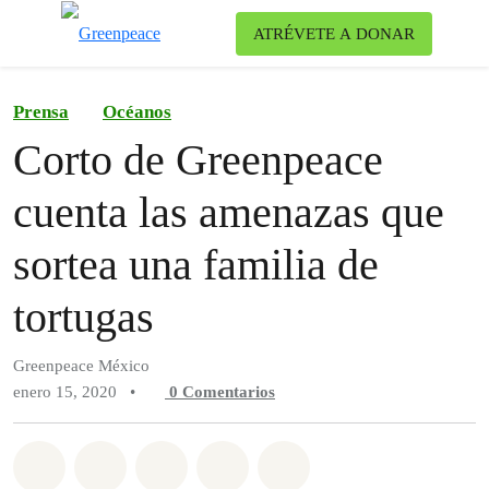
Ca
ATRÉVETE A DONAR
Menú
Prensa
Océanos
Corto de Greenpeace
cuenta las amenazas que
sortea una familia de
tortugas
Greenpeace México
enero 15, 2020
•
0
Comentarios
Compartir en Whatsapp
Compartir en Facebook
Compartir en Twitter
Compartir vía Email
Share on Bluesky