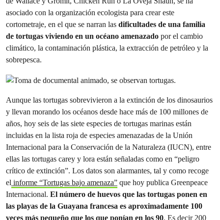
de Wallace y Gromit, Chicken Run o La Oveja Shaun, se ha
asociado con la organización ecologista para crear este
cortometraje, en el que se narran las
dificultades de una familia
de tortugas viviendo en un océano amenazado
por el cambio
climático, la contaminación plástica, la extracción de petróleo y la
sobrepesca.
Aunque las tortugas sobrevivieron a la extinción de los dinosaurios
y llevan morando los océanos desde hace más de 100 millones de
años, hoy seis de las siete especies de tortugas marinas están
incluidas en la lista roja de especies amenazadas de la Unión
Internacional para la Conservación de la Naturaleza (IUCN), entre
ellas las tortugas carey y lora están señaladas como en “peligro
crítico de extinción”. Los datos son alarmantes, tal y como recoge
el
informe “Tortugas bajo amenaza”
que hoy publica Greenpeace
Internacional.
El número de huevos que las tortugas ponen en
las playas de la Guayana francesa es aproximadamente 100
veces más pequeño que los que ponían en los 90
. Es decir 200