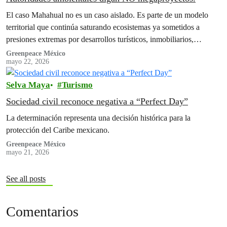
El caso Mahahual no es un caso aislado. Es parte de un modelo
territorial que continúa saturando ecosistemas ya sometidos a
presiones extremas por desarrollos turísticos, inmobiliarios,
extractivos y de infraestructura. Pero antes de que las empresas
Greenpeace México
mayo 22, 2026
desistan de seguir con megaproyectos destructivos, como lo hizo
Royal Caribbean con su proyecto Perfect Day, es necesario…
Selva Maya
Turismo
Sociedad civil reconoce negativa a “Perfect Day”
La determinación representa una decisión histórica para la
protección del Caribe mexicano.
Greenpeace México
mayo 21, 2026
See all posts
Comentarios