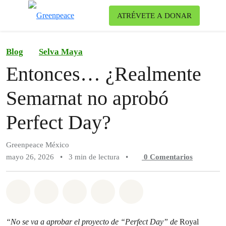
Ca
ATRÉVETE A DONAR
Menú
Blog
Selva Maya
Entonces… ¿Realmente
Semarnat no aprobó
Perfect Day?
Greenpeace México
mayo 26, 2026
•
3 min de lectura
•
0
Comentarios
Compartir en Whatsapp
Compartir en Facebook
Compartir en Twitter
Compartir vía Email
Share on Bluesky
“No se va a aprobar el proyecto de “Perfect Day” de
Royal