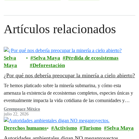
Artículos relacionados
Selva
Selva Maya
Pérdida de ecosistemas
Maya
Deforestación
¿Por qué nos debería preocupar la minería a cielo abierto?
Te hemos platicado sobre la minería submarina, y cómo esta
amenaza la existencia de ecosistemas completos, especies únicas y
eventualmente impacta la vida cotidiana de las comunidades y
personas de…
Greenpeace México
julio 22, 2026
Derechos humanos
Activismo
Turismo
Selva Maya
Autoridades ambientales digan NO megaproyectos.