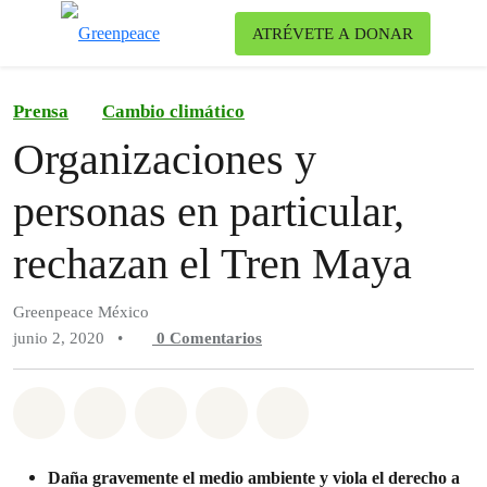
Ca
ATRÉVETE A DONAR
Menú
Prensa
Cambio climático
Organizaciones y
personas en particular,
rechazan el Tren Maya
Greenpeace México
junio 2, 2020
•
0
Comentarios
Compartir en Whatsapp
Compartir en Facebook
Compartir en Twitter
Compartir vía Email
Share on Bluesky
Daña gravemente el medio ambiente y viola el derecho a