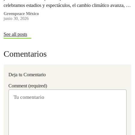
celebramos estadios y espectáculos, el cambio climático avanza, la
Selva Maya sigue perdiendo hectáreas y los océanos se llenan de
Greenpeace México
junio 30, 2026
plástico.
See all posts
Comentarios
Deja tu Comentario
Comment (required)