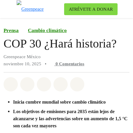
Ca
ATRÉVETE A DONAR
Menú
Prensa
Cambio climático
COP 30 ¿Hará historia?
Greenpeace México
noviembre 10, 2025
•
0
Comentarios
Compartir en Whatsapp
Compartir en Facebook
Compartir en Twitter
Compartir vía Email
Share on Bluesky
Inicia cumbre mundial sobre cambio climático
Los objetivos de emisiones para 2035 están lejos de
alcanzarse y las advertencias sobre un aumento de 1,5 °C
son cada vez mayores