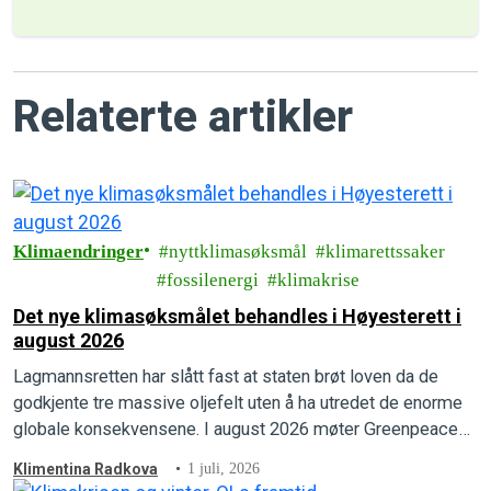
Relaterte artikler
Klimaendringer
nyttklimasøksmål
klimarettssaker
fossilenergi
klimakrise
Det nye klimasøksmålet behandles i Høyesterett i
august 2026
Lagmannsretten har slått fast at staten brøt loven da de
godkjente tre massive oljefelt uten å ha utredet de enorme
globale konsekvensene. I august 2026 møter Greenpeace
og Natur og Ungdom staten i Høyesterett.
Klimentina Radkova
1 juli, 2026