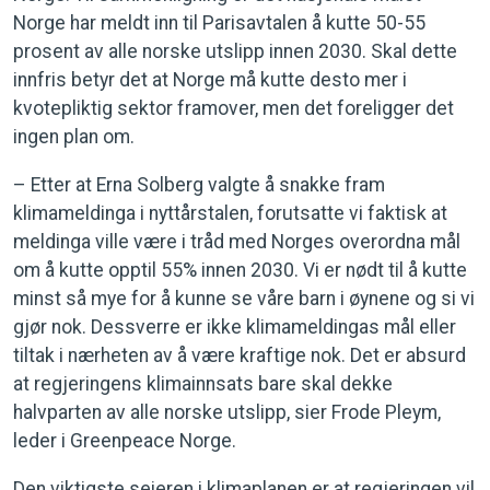
Norge har meldt inn til Parisavtalen å kutte 50-55
prosent av alle norske utslipp innen 2030. Skal dette
innfris betyr det at Norge må kutte desto mer i
kvotepliktig sektor framover, men det foreligger det
ingen plan om.
– Etter at Erna Solberg valgte å snakke fram
klimameldinga i nyttårstalen, forutsatte vi faktisk at
meldinga ville være i tråd med Norges overordna mål
om å kutte opptil 55% innen 2030. Vi er nødt til å kutte
minst så mye for å kunne se våre barn i øynene og si vi
gjør nok. Dessverre er ikke klimameldingas mål eller
tiltak i nærheten av å være kraftige nok. Det er absurd
at regjeringens klimainnsats bare skal dekke
halvparten av alle norske utslipp, sier Frode Pleym,
leder i Greenpeace Norge.
Den viktigste seieren i klimaplanen er at regjeringen vil