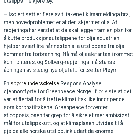
utslippsfrie kjøretøy.
– Isolert sett er flere av tiltakene i klimameldinga bra,
men hovedproblemet er at den skjermer olja. At
regjeringa har varslet at de skal legge fram en plan for
å kutte produksjonsutslippene for oljeindustrien
hjelper svært lite når nesten alle utslippene fra olja
kommer fra forbrenning. Nå må oljeelefanten i rommet
konfronteres, og Solberg-regjeringa må stanse
åpningen av stadig nye oljefelt, fortsetter Pleym.
En
spørreundersøkelse
Respons Analyse
gjennomførte for Greenpeace Norge i fjor viste at det
var et flertall for å treffe klimatiltak like inngripende
som koronatiltakene. Greenpeace forventer
at opposisjonen tar grep for å sikre et mer ambisiøst
mål for utslippskutt, og at klimaplanen utvides til å
gjelde alle norske utslipp, inkludert de enorme