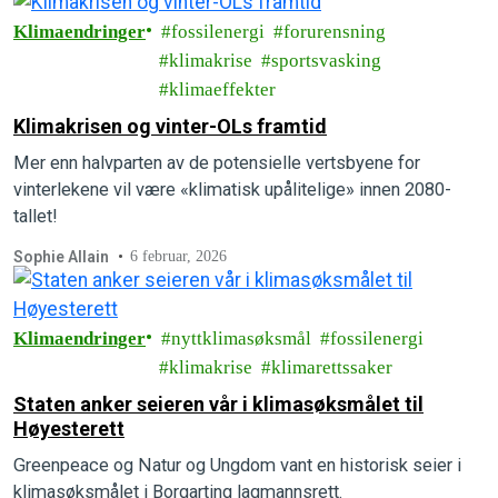
Klimaendringer
fossilenergi
forurensning
klimakrise
sportsvasking
klimaeffekter
Klimakrisen og vinter-OLs framtid
Mer enn halvparten av de potensielle vertsbyene for
vinterlekene vil være «klimatisk upålitelige» innen 2080-
tallet!
Sophie Allain
6 februar, 2026
Klimaendringer
nyttklimasøksmål
fossilenergi
klimakrise
klimarettssaker
Staten anker seieren vår i klimasøksmålet til
Høyesterett
Greenpeace og Natur og Ungdom vant en historisk seier i
klimasøksmålet i Borgarting lagmannsrett.