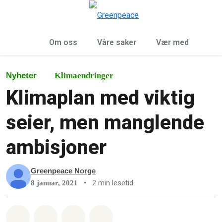
Sø
Meny
Om oss
Våre saker
Vær med
Nyheter
Klimaendringer
Klimaplan med viktig
seier, men manglende
ambisjoner
Greenpeace Norge
•
2 min lesetid
8 januar, 2021
Del på Whatsapp
Del på Facebook
Del via Email
Share on Bluesky