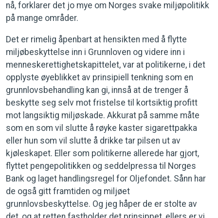
nå, forklarer det jo mye om Norges svake miljøpolitikk
på mange områder.
Det er rimelig åpenbart at hensikten med å flytte
miljøbeskyttelse inn i Grunnloven og videre inn i
menneskerettighetskapittelet, var at politikerne, i det
opplyste øyeblikket av prinsipiell tenkning som en
grunnlovsbehandling kan gi, innså at de trenger å
beskytte seg selv mot fristelse til kortsiktig profitt
mot langsiktig miljøskade. Akkurat på samme måte
som en som vil slutte å røyke kaster sigarettpakka
eller hun som vil slutte å drikke tar pilsen ut av
kjøleskapet. Eller som politikerne allerede har gjort,
flyttet pengepolitikken og seddelpressa til Norges
Bank og laget handlingsregel for Oljefondet. Sånn har
de også gitt framtiden og miljøet
grunnlovsbeskyttelse. Og jeg håper de er stolte av
det, og at retten fastholder det prinsippet, ellers er vi