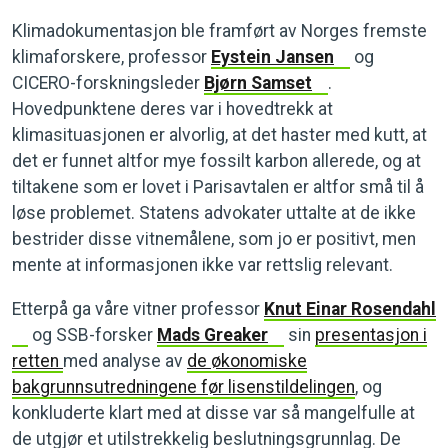
Klimadokumentasjon ble framført av Norges fremste
klimaforskere, professor
Eystein Jansen
og
CICERO-forskningsleder
Bjørn Samset
.
Hovedpunktene deres var i hovedtrekk at
klimasituasjonen er alvorlig, at det haster med kutt, at
det er funnet altfor mye fossilt karbon allerede, og at
tiltakene som er lovet i Parisavtalen er altfor små til å
løse problemet. Statens advokater uttalte at de ikke
bestrider disse vitnemålene, som jo er positivt, men
mente at informasjonen ikke var rettslig relevant.
Etterpå ga våre vitner professor
Knut Einar Rosendahl
og SSB-forsker
Mads Greaker
sin
presentasjon i
retten
med analyse av
de økonomiske
bakgrunnsutredningene før lisenstildelingen
, og
konkluderte klart med at disse var så mangelfulle at
de utgjør et utilstrekkelig beslutningsgrunnlag. De