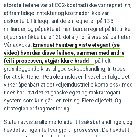
største feilene var at CO2-kostnad ikke var regnet inn,
at framtidige inntekter og kostnader ikke var
diskontert. I tillegg fant de en regnefeil på 135
milliarder, og påpekte at man burde regnet på litt ulike
oljepriser (ikke bare 120 dollar) for å vise sårbarheten.
Vår advokat
Emanuel Feinberg viste elegant (se
video) hvordan disse feilene, sammen med andre
feil i prosessen, utgjør klare brudd
på helt
grunnleggende krav til god saksbehandling, til tross
for at skrittene i Petroleumsloven likevel er fulgt. Det
virker åpenbart at det «oljeindustrielle kompleks» med
tiden har utviklet et ganske eget og maktarrogant
system som kun går i en retning: Flere oljefelt. Og
strategien er fragmentering.
Staten avviste alle merknader til saksbehandlingen, og
hevdet at ingen feil var gjort i prosessen. De hevdet til