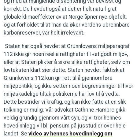
og med at manglende diskontering var bevisst og
korrekt. De hevdet også at det er helt naturlig at
globale klimaeffekter av at Norge åpner nye oljefelt,
og at forholdet til at man da øker verdens ubrennbare
karbonreserver, var helt irrelevant.
Staten har også hevdet at Grunnlovens miljøparagraf
112 ikke gir noen reelle rettigheter til «et godt miljø»,
eller at Staten plikter å sikre slike rettigheter, selv om
lovteksten klart sier dette. Staten hevdet faktisk at
Grunnlovens 112 kun gir rett til å gjennomføre
miljøpolitikk, og ikke setter noen begrensninger til hvor
miljøskadelige tiltak politikerne har lov til å vedta.
Dette bestrider vi kraftig, og kan ikke fatte at en slik
tolkning er mulig. Vår advokat Cathrine Hambro gikk
veldig grundig gjennom vårt syn, og vi tror hennes
hovedinnlegg vil bli pensum på jusstudier over hele
landet. Se
video av hennes hovedinnlegg om