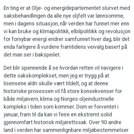
En ting er at Olje- og energidepartementet slurvet med
saksbehandlingen da alle nye oljfelt var lønnsomme,
men i dagens situasjon, når verden har funnet mer enn
vi kan bruke og klimapolitikk, elbilpolitikk og revolusjon
for fornybar energi endrer samfunnet hver dag, blir det
enda farligere å vurdere framtidens veivalg basert på
det man ser i bakspeilet.
Det blir spennende å se hvordan retten vil navigere i
dette sakskomplekset, men jeg er trygg på at
lisensene aldri skulle vært tildelt, og at denne
historiske prosessen vil få store konsekvenser for
både miljøvern, klima og Norges oljeindustrielle
kompleks i tiden som kommer. Dom er forventet i
januar, fram til da kan vi feire en ekstremt solid
gjennomført historisk miljørettssak. Over 90 andre
land i verden har sammenlignbare miljøbestemmelser