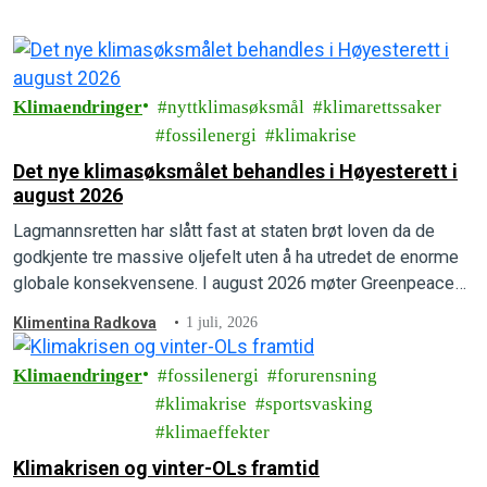
Klimaendringer
nyttklimasøksmål
klimarettssaker
fossilenergi
klimakrise
Det nye klimasøksmålet behandles i Høyesterett i
august 2026
Lagmannsretten har slått fast at staten brøt loven da de
godkjente tre massive oljefelt uten å ha utredet de enorme
globale konsekvensene. I august 2026 møter Greenpeace
og Natur og Ungdom staten i Høyesterett.
Klimentina Radkova
1 juli, 2026
Klimaendringer
fossilenergi
forurensning
klimakrise
sportsvasking
klimaeffekter
Klimakrisen og vinter-OLs framtid