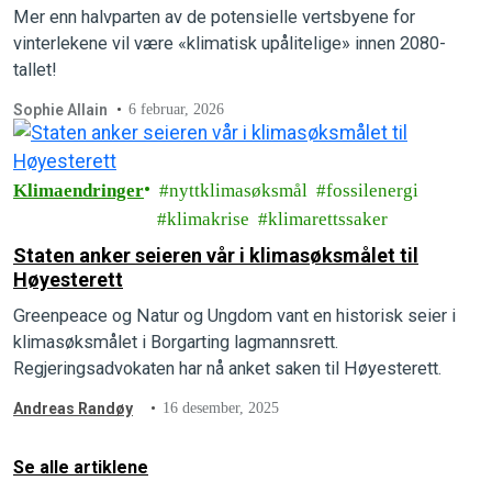
Mer enn halvparten av de potensielle vertsbyene for
vinterlekene vil være «klimatisk upålitelige» innen 2080-
tallet!
Sophie Allain
6 februar, 2026
Klimaendringer
nyttklimasøksmål
fossilenergi
klimakrise
klimarettssaker
Staten anker seieren vår i klimasøksmålet til
Høyesterett
Greenpeace og Natur og Ungdom vant en historisk seier i
klimasøksmålet i Borgarting lagmannsrett.
Regjeringsadvokaten har nå anket saken til Høyesterett.
Andreas Randøy
16 desember, 2025
Se alle artiklene