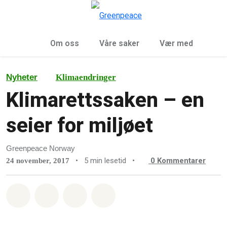
Sø
Meny
Om oss
Våre saker
Vær med
Nyheter
Klimaendringer
Klimarettssaken – en
seier for miljøet
Greenpeace Norway
•
5 min lesetid
•
0
Kommentarer
24 november, 2017
Del på Whatsapp
Del på Facebook
Del via Email
Share on Bluesky