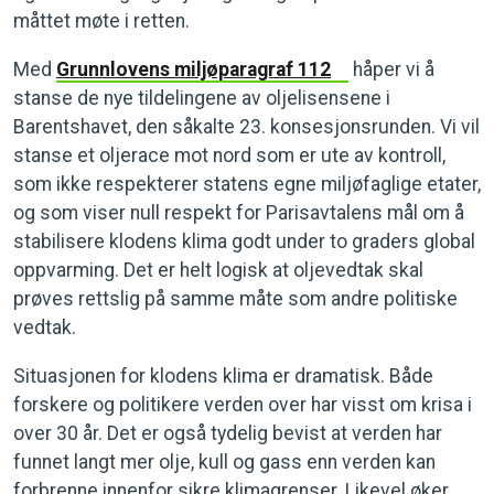
måttet møte i retten.
Med
Grunnlovens miljøparagraf 112
håper vi å
stanse de nye tildelingene av oljelisensene i
Barentshavet, den såkalte 23. konsesjonsrunden. Vi vil
stanse et oljerace mot nord som er ute av kontroll,
som ikke respekterer statens egne miljøfaglige etater,
og som viser null respekt for Parisavtalens mål om å
stabilisere klodens klima godt under to graders global
oppvarming. Det er helt logisk at oljevedtak skal
prøves rettslig på samme måte som andre politiske
vedtak.
Situasjonen for klodens klima er dramatisk. Både
forskere og politikere verden over har visst om krisa i
over 30 år. Det er også tydelig bevist at verden har
funnet langt mer olje, kull og gass enn verden kan
forbrenne innenfor sikre klimagrenser. Likevel øker