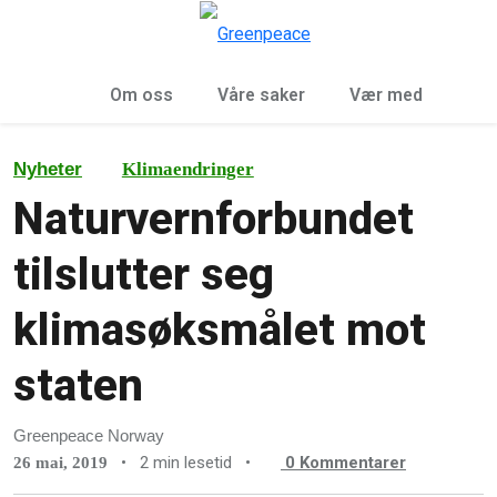
Sø
Meny
Om oss
Våre saker
Vær med
Nyheter
Klimaendringer
Naturvernforbundet
tilslutter seg
klimasøksmålet mot
staten
Greenpeace Norway
•
2 min lesetid
•
0
Kommentarer
26 mai, 2019