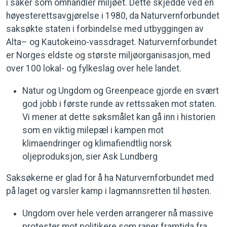
i saker som omhandler miljøet. Dette skjedde ved en
høyesterettsavgjørelse i 1980, da Naturvernforbundet
saksøkte staten i forbindelse med utbyggingen av
Alta– og Kautokeino-vassdraget. Naturvernforbundet
er Norges eldste og største miljøorganisasjon, med
over 100 lokal- og fylkeslag over hele landet.
Natur og Ungdom og Greenpeace gjorde en svært
god jobb i første runde av rettssaken mot staten.
Vi mener at dette søksmålet kan gå inn i historien
som en viktig milepæl i kampen mot
klimaendringer og klimafiendtlig norsk
oljeproduksjon, sier Ask Lundberg
Saksøkerne er glad for å ha Naturvernforbundet med
på laget og varsler kamp i lagmannsretten til høsten.
Ungdom over hele verden arrangerer nå massive
protester mot politikere som raner framtida fra