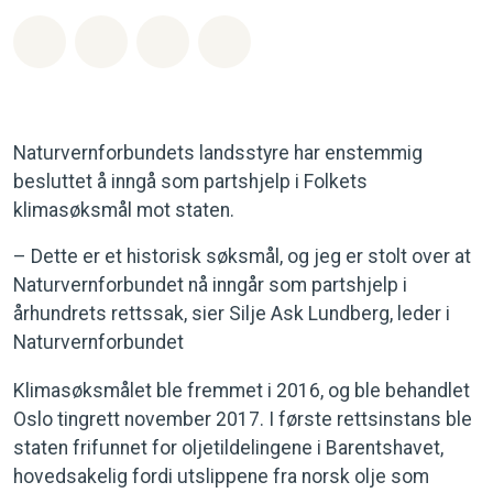
Del på Whatsapp
Del på Facebook
Del via Email
Share on Bluesky
Naturvernforbundets landsstyre har enstemmig
besluttet å inngå som partshjelp i Folkets
klimasøksmål mot staten.
– Dette er et historisk søksmål, og jeg er stolt over at
Naturvernforbundet nå inngår som partshjelp i
århundrets rettssak, sier Silje Ask Lundberg, leder i
Naturvernforbundet
Klimasøksmålet ble fremmet i 2016, og ble behandlet
Oslo tingrett november 2017. I første rettsinstans ble
staten frifunnet for oljetildelingene i Barentshavet,
hovedsakelig fordi utslippene fra norsk olje som