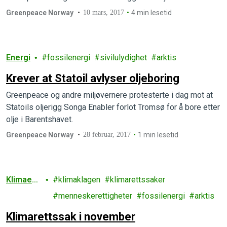
Greenpeace Norway
10 mars, 2017
4 min lesetid
Energi
fossilenergi
sivilulydighet
arktis
Krever at Statoil avlyser oljeboring
Greenpeace og andre miljøvernere protesterte i dag mot at
Statoils oljerigg Songa Enabler forlot Tromsø for å bore etter
olje i Barentshavet.
Greenpeace Norway
28 februar, 2017
1 min lesetid
Klimaend
klimaklagen
klimarettssaker
ringer
menneskerettigheter
fossilenergi
arktis
Klimarettssak i november