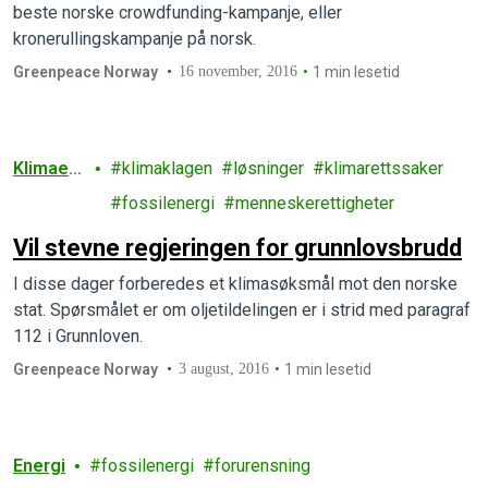
beste norske crowdfunding-kampanje, eller
kronerullingskampanje på norsk.
Greenpeace Norway
16 november, 2016
1 min lesetid
Klimaen
klimaklagen
løsninger
klimarettssaker
dringer
fossilenergi
menneskerettigheter
Vil stevne regjeringen for grunnlovsbrudd
I disse dager forberedes et klimasøksmål mot den norske
stat. Spørsmålet er om oljetildelingen er i strid med paragraf
112 i Grunnloven.
Greenpeace Norway
3 august, 2016
1 min lesetid
Energi
fossilenergi
forurensning