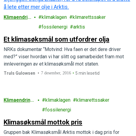
Klimaendrin
klimaklagen
klimarettssaker
ger
fossilenergi
arktis
Et klimasøksmål som utfordrer olja
NRKs dokumentar “Motvind: Hva faen er det dere driver
med?” viser hvordan vi har slitt og samarbeidet fram mot
innleveringen av et klimasøksmål mot staten.
Truls Gulowsen
7 desember, 2016
5 min lesetid
Klimaendring
klimaklagen
klimarettssaker
er
fossilenergi
Klimasøksmål mottok pris
Gruppen bak Klimasøksmål Arktis mottok i dag pris for