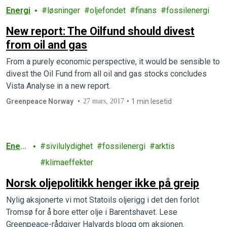
Energi
løsninger
oljefondet
finans
fossilenergi
New report: The Oilfund should divest
from oil and gas
From a purely economic perspective, it would be sensible to
divest the Oil Fund from all oil and gas stocks concludes
Vista Analyse in a new report.
Greenpeace Norway
27 mars, 2017
1 min lesetid
Energ
sivilulydighet
fossilenergi
arktis
i
klimaeffekter
Norsk oljepolitikk henger ikke på greip
Nylig aksjonerte vi mot Statoils oljerigg i det den forlot
Tromsø for å bore etter olje i Barentshavet. Lese
Greenpeace-rådgiver Halvards blogg om aksjonen.