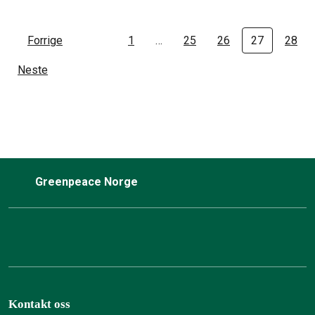
Forrige
1
…
25
26
27
28
Neste
Greenpeace Norge
Kontakt oss