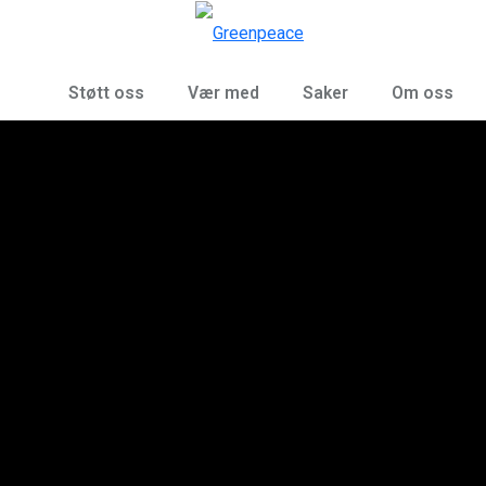
Sø
Meny
Støtt oss
Vær med
Saker
Om oss