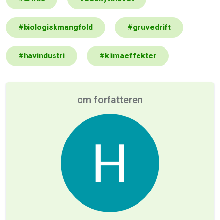
#
biologiskmangfold
#
gruvedrift
#
havindustri
#
klimaeffekter
om forfatteren