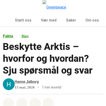
Sø
Meny
Støtt oss
Vær med
Saker
Om oss
Fakta
Hav
Beskytte Arktis –
hvorfor og hvordan?
Sju spørsmål og svar
Hanne Jalborg
•
7 min lesetid
13 mai, 2026
Del på Whatsapp
Del på Facebook
Del via Email
Share on Bluesky