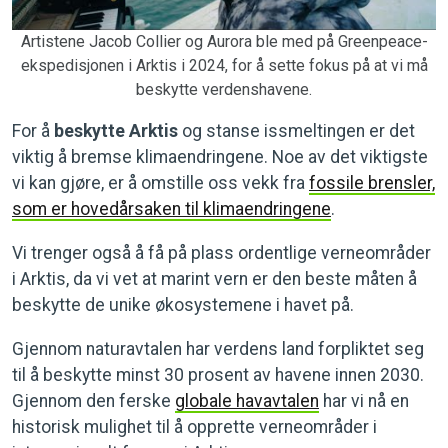
Artistene Jacob Collier og Aurora ble med på Greenpeace-
ekspedisjonen i Arktis i 2024, for å sette fokus på at vi må
beskytte verdenshavene.
For å
beskytte Arktis
og stanse issmeltingen er det
viktig å bremse klimaendringene. Noe av det viktigste
vi kan gjøre, er å omstille oss vekk fra
fossile brensler,
som er hovedårsaken til klimaendringene
.
Vi trenger også å få på plass ordentlige verneområder
i Arktis, da vi vet at marint vern er den beste måten å
beskytte de unike økosystemene i havet på.
Gjennom naturavtalen har verdens land forpliktet seg
til å beskytte minst 30 prosent av havene innen 2030.
Gjennom den ferske
globale havavtalen
har vi nå en
historisk mulighet til å opprette verneområder i