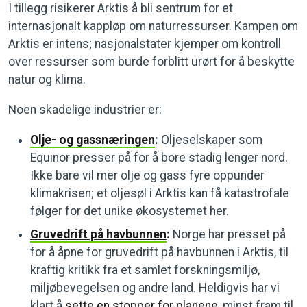
I tillegg risikerer Arktis å bli sentrum for et
internasjonalt kappløp om naturressurser. Kampen om
Arktis er intens; nasjonalstater kjemper om kontroll
over ressurser som burde forblitt urørt for å beskytte
natur og klima.
Noen skadelige industrier er:
Olje- og gassnæringen
:
Oljeselskaper som
Equinor presser på for å bore stadig lenger nord.
Ikke bare vil mer olje og gass fyre oppunder
klimakrisen; et oljesøl i Arktis kan få katastrofale
følger for det unike økosystemet her.
Gruvedrift på havbunnen
:
Norge har presset på
for å åpne for gruvedrift på havbunnen i Arktis, til
kraftig kritikk fra et samlet forskningsmiljø,
miljøbevegelsen og andre land. Heldigvis har vi
klart å
sette en stopper for planene,
minst fram til