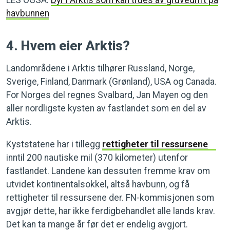
LES OGSÅ:
Dyr i Arktis som kan trues av gruvedrift på
havbunnen
4. Hvem eier Arktis?
Landområdene i Arktis tilhører Russland, Norge,
Sverige, Finland, Danmark (Grønland), USA og Canada.
For Norges del regnes Svalbard, Jan Mayen og den
aller nordligste kysten av fastlandet som en del av
Arktis.
Kyststatene har i tillegg
rettigheter til ressursene
inntil 200 nautiske mil (370 kilometer) utenfor
fastlandet. Landene kan dessuten fremme krav om
utvidet kontinentalsokkel, altså havbunn, og få
rettigheter til ressursene der. FN-kommisjonen som
avgjør dette, har ikke ferdigbehandlet alle lands krav.
Det kan ta mange år før det er endelig avgjort.