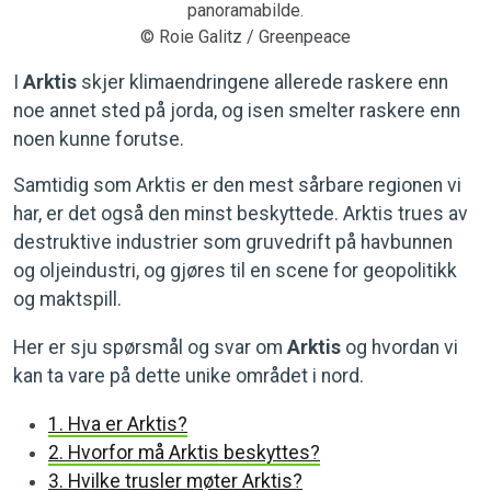
panoramabilde.
© Roie Galitz / Greenpeace
I
Arktis
skjer klimaendringene allerede raskere enn
noe annet sted på jorda, og isen smelter raskere enn
noen kunne forutse.
Samtidig som Arktis er den mest sårbare regionen vi
har, er det også den minst beskyttede. Arktis trues av
destruktive industrier som gruvedrift på havbunnen
og oljeindustri, og gjøres til en scene for geopolitikk
og maktspill.
Her er sju spørsmål og svar om
Arktis
og hvordan vi
kan ta vare på dette unike området i nord.
1. Hva er Arktis?
2. Hvorfor må Arktis beskyttes?
3. Hvilke trusler møter Arktis?