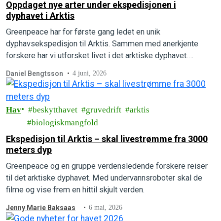
Oppdaget nye arter under ekspedisjonen i
dyphavet i Arktis
Greenpeace har for første gang ledet en unik
dyphavsekspedisjon til Arktis. Sammen med anerkjente
forskere har vi utforsket livet i det arktiske dyphavet.
Forskerne om bord er ganske sikre på at de har oppdaget
Daniel Bengtsson
4 juni, 2026
flere helt nye, hittil ukjente arter.
Hav
beskytthavet
gruvedrift
arktis
biologiskmangfold
Ekspedisjon til Arktis – skal livestrømme fra 3000
meters dyp
Greenpeace og en gruppe verdensledende forskere reiser
til det arktiske dyphavet. Med undervannsroboter skal de
filme og vise frem en hittil skjult verden.
Jenny Marie Baksaas
6 mai, 2026