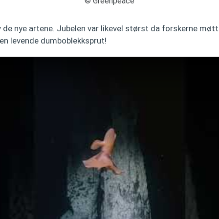
© Greenpeace
v de nye artene. Jubelen var likevel størst da forskerne mø
: en levende dumboblekksprut!