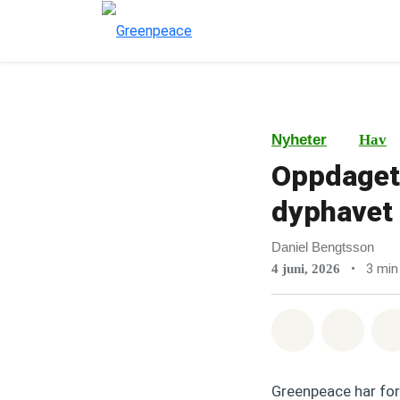
Nyheter
Hav
Oppdaget 
dyphavet 
Daniel Bengtsson
•
3 min
4 juni, 2026
Del på What
Del p
Greenpeace har for