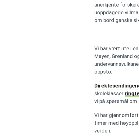
anerkjente forskere 
uoppdagede villmark
om bord ganske sikr
Vi har vært ute i 
Mayen, Grønland og 
undervannsvulkaner 
oppsto.
Direktesendingene
skoleklasser
ringte
vi på spørsmål om 
Vi har gjennomfør
timer med høyopplø
verden.