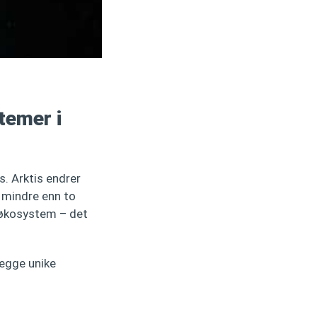
temer i
ys. Arktis endrer
r mindre enn to
 økosystem – det
legge unike