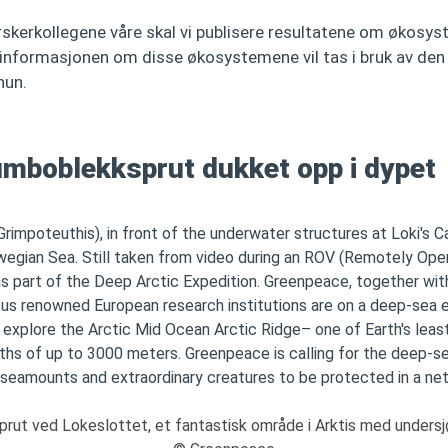
kerkollegene våre skal vi publisere resultatene om økosy
t informasjonen om disse økosystemene vil tas i bruk av den
hun.
umboblekksprut dukket opp i dypet
ut ved Lokeslottet, et fantastisk område i Arktis med undersjø