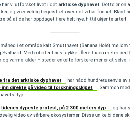
har vi utforsket livet i det
arktiske dyphavet
. Dette er en 
er, og vi er veldig begeistret over det vi har funnet. Blant 
e på at de har oppdaget flere helt nye, hittil ukjente arter!
en måned i et område kalt Smutthavet (Banana Hole) mellom 
Svalbard. Med roboter har vi dykket flere tusen meter ned t
og varme kilder – steder enkelte forskere mener at selve li
 fra det arktiske dyphavet
har nådd hundretusenvis av 
 inn direkte på video til forskningsskipet
. Sammen med 
havets dyp.
t
tidenes dypeste protest, på 2 300 meters dyp
, og har 
selig video av sårbare økosystemer. Disse unike bildene ska