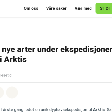
STØT
Om oss
Våre saker
Vær med
nye arter under ekspedisjonen
i Arktis
 lesetid
sapp
å Facebook
Del via Email
Share on Bluesky
 første gang ledet en unik dyphavsekspedisjon til
Arktis
. S