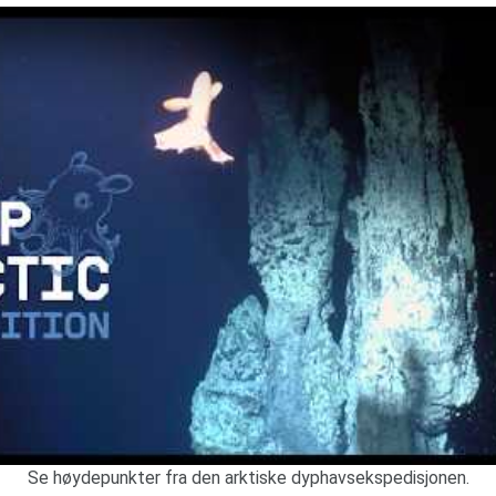
Se høydepunkter fra den arktiske dyphavsekspedisjonen.