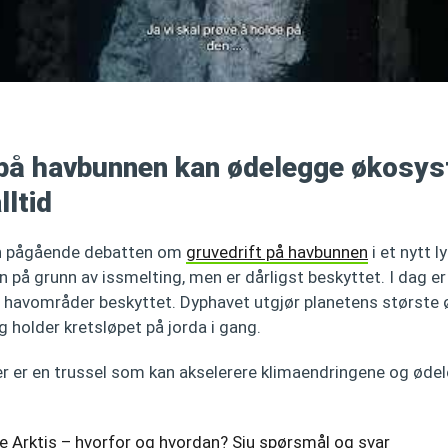
 på havbunnen kan ødelegge økosys
lltid
n pågående debatten om
gruvedrift på havbunnen
i et nytt l
n på grunn av issmelting, men er dårligst beskyttet. I dag e
e havområder beskyttet. Dyphavet utgjør planetens største
g holder kretsløpet på jorda i gang.
her er en trussel som kan akselerere klimaendringene og øde
e Arktis – hvorfor og hvordan? Sju spørsmål og svar