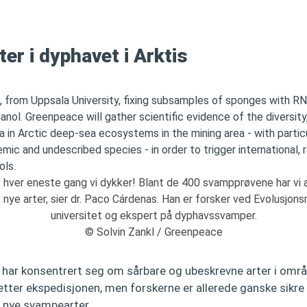
ter i dyphavet i Arktis
t hver eneste gang vi dykker! Blant de 400 svampprøvene har vi a
t nye arter, sier dr. Paco Cárdenas. Han er forsker ved Evolusjo
universitet og ekspert på dyphavssvamper.
© Solvin Zankl / Greenpeace
har konsentrert seg om sårbare og ubeskrevne arter i områ
 etter ekspedisjonen, men forskerne er allerede ganske sikre
t nye svampearter.