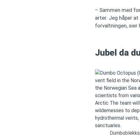
– Sammen med fors
arter. Jeg håper a
forvaltningen, sier 
Jubel da d
Dumboblekkspr