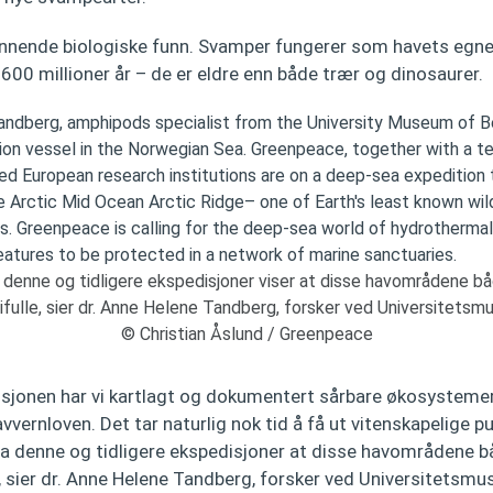
ennende biologiske funn. Svamper fungerer som havets egn
r 600 millioner år – de er eldre enn både trær og dinosaurer.
 denne og tidligere ekspedisjoner viser at disse havområdene bå
ifulle, sier dr. Anne Helene Tandberg, forsker ved Universitetsm
© Christian Åslund / Greenpeace
sjonen har vi kartlagt og dokumentert sårbare økosysteme
vvernloven. Det tar naturlig nok tid å få ut vitenskapelige pu
fra denne og tidligere ekspedisjoner at disse havområdene b
e, sier dr. Anne Helene Tandberg, forsker ved Universitetsmu