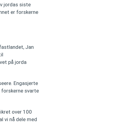
av jordas siste
annet er forskerne
fastlandet, Jan
il
vet på jorda
seere. Engasjerte
forskerne svarte
sikret over 100
l vi nå dele med