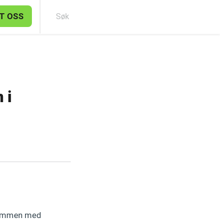
T OSS
Sø
 i
ammen med