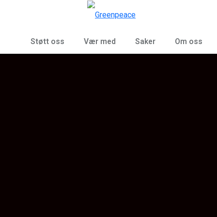
Sø
Meny
Støtt oss
Vær med
Saker
Om oss