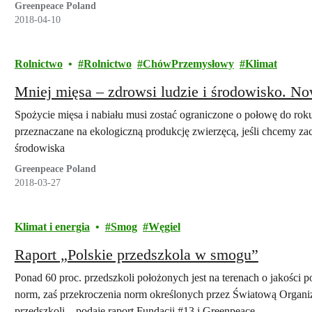
Greenpeace Poland
2018-04-10
Rolnictwo
Rolnictwo
ChówPrzemysłowy
Klimat
Mniej mięsa – zdrowsi ludzie i środowisko. N
Spożycie mięsa i nabiału musi zostać ograniczone o połowę do rok
przeznaczane na ekologiczną produkcję zwierzęcą, jeśli chcemy z
środowiska
Greenpeace Poland
2018-03-27
Klimat i energia
Smog
Węgiel
Raport „Polskie przedszkola w smogu”
Ponad 60 proc. przedszkoli położonych jest na terenach o jakości 
norm, zaś przekroczenia norm określonych przez Światową Organi
przedszkoli – podaje raport Fundacji #13 i Greenpeace.