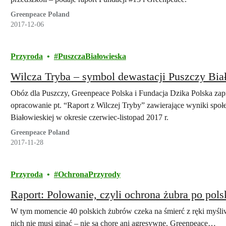
Greenpeace Poland
2017-12-06
Przyroda
PuszczaBiałowieska
Wilcza Tryba – symbol dewastacji Puszczy Bia
Obóz dla Puszczy, Greenpeace Polska i Fundacja Dzika Polska zapr
opracowanie pt. “Raport z Wilczej Tryby” zawierające wyniki spo
Białowieskiej w okresie czerwiec-listopad 2017 r.
Greenpeace Poland
2017-11-28
Przyroda
OchronaPrzyrody
Raport: Polowanie, czyli ochrona żubra po pols
W tym momencie 40 polskich żubrów czeka na śmierć z ręki myśli
nich nie musi ginąć – nie są chore ani agresywne. Greenpeace…