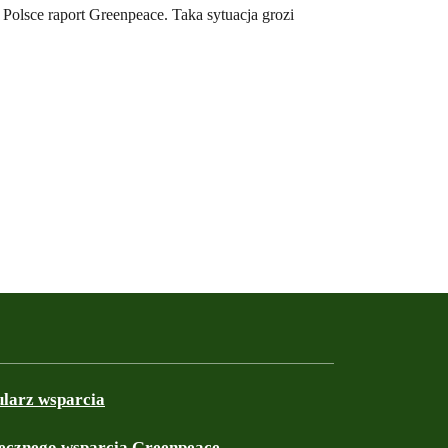
Polsce raport Greenpeace. Taka sytuacja grozi
ularz wsparcia
ęcznego wsparcia Greenpeace