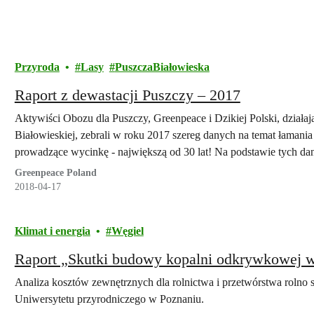
Przyroda
Lasy
PuszczaBiałowieska
Raport z dewastacji Puszczy – 2017
Aktywiści Obozu dla Puszczy, Greenpeace i Dzikiej Polski, działa
Białowieskiej, zebrali w roku 2017 szereg danych na temat łamania
prowadzące wycinkę - największą od 30 lat! Na podstawie tych da
zniszczeń. Zapraszamy do lektury.
Greenpeace Poland
2018-04-17
Klimat i energia
Węgiel
Raport „Skutki budowy kopalni odkrywkowej w
Analiza kosztów zewnętrznych dla rolnictwa i przetwórstwa rolno
Uniwersytetu przyrodniczego w Poznaniu.