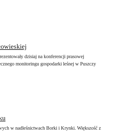
łowieskiej
ezentowały dzisiaj na konferencji prasowej
łecznego monitoringu gospodarki leśnej w Puszczy
ku
wych w nadleśnictwach Borki i Krynki. Większość z