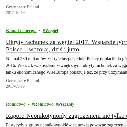
Greenpeace Poland
2017-10-19
Klimat i energia
Węgiel
Ukryty rachunek za węgiel 2017. Wsparcie gór
Polsce – wczoraj, dziś i jutro
Niemal 230 miliardów zł - tyle bezpośrednio Polacy dopłacili do gó
2016. Wraz z tzw. kosztami zewnętrznymi ukryty rachunek za węgiel
tanku ekonomicznego WiseEuropa pokazuje też, że przy utrzymaniu 
latach subsydia dla węgla jeszcze wzrosną i…
Greenpeace Poland
2017-09-19
Rolnictwo
Rolnictwo
Pszczoły
Raport: Neonikotynoidy zagrożeniem nie tylko 
Pestycydy z grupy neonikotynoidów stanowią poważne zagrożenie d