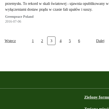
przemysłu. To rekord w skali światowej - ujawnia opublikowany w 
wyłączeniami dostaw prądu w czasie fali upałów i suszy.
Greenpeace Poland
2016-07-06
Wstecz
1
2
3
4
5
6
Dalej
Zielony form
Zmiana miesi