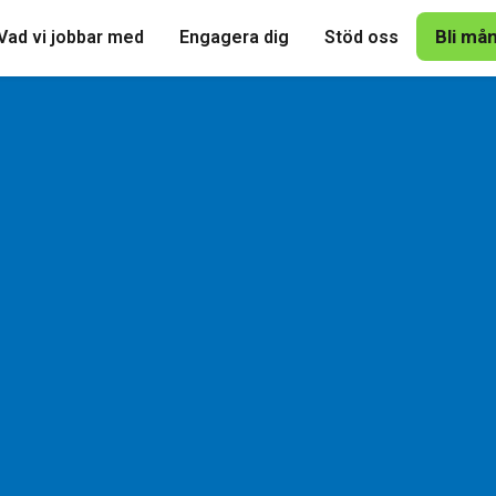
Bli må
Vad vi jobbar med
Engagera dig
Stöd oss