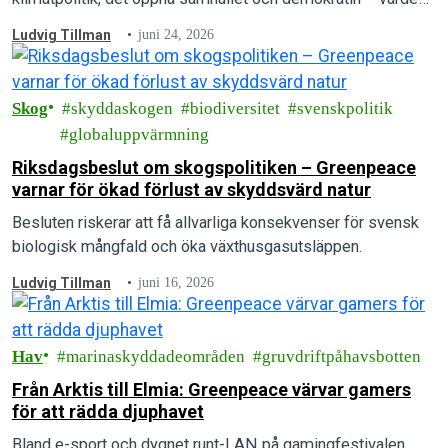
som arrangörerna menar är under direkt attack.
Ludvig Tillman
juni 24, 2026
Skog
skyddaskogen
biodiversitet
svenskpolitik
globaluppvärmning
Riksdagsbeslut om skogspolitiken – Greenpeace
varnar för ökad förlust av skyddsvärd natur
Besluten riskerar att få allvarliga konsekvenser för svensk
biologisk mångfald och öka växthusgasutsläppen.
Ludvig Tillman
juni 16, 2026
Hav
marinaskyddadeområden
gruvdriftpåhavsbotten
Från Arktis till Elmia: Greenpeace värvar gamers
för att rädda djuphavet
Bland e-sport och dygnet runt-LAN på gamingfestivalen