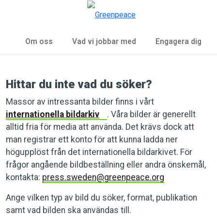
Öp
Meny
Om oss
Vad vi jobbar med
Engagera dig
Hittar du inte vad du söker?
Massor av intressanta bilder finns i vårt
internationella bildarkiv
. Våra bilder är generellt
alltid fria för media att använda. Det krävs dock att
man registrar ett konto för att kunna ladda ner
högupplöst från det internationella bildarkivet. För
frågor angående bildbeställning eller andra önskemål,
kontakta:
press.sweden@greenpeace.org
Ange vilken typ av bild du söker, format, publikation
samt vad bilden ska användas till.