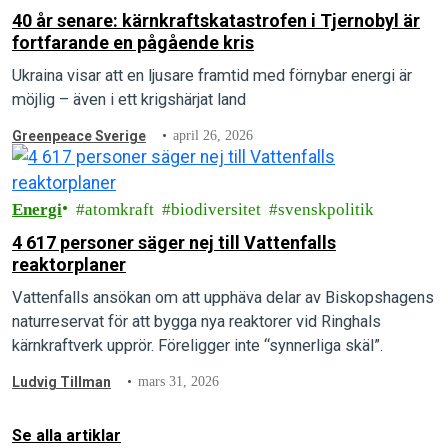
40 år senare: kärnkraftskatastrofen i Tjernobyl är
fortfarande en pågående kris
Ukraina visar att en ljusare framtid med förnybar energi är
möjlig – även i ett krigshärjat land
Greenpeace Sverige
april 26, 2026
Energi
atomkraft
biodiversitet
svenskpolitik
4 617 personer säger nej till Vattenfalls
reaktorplaner
Vattenfalls ansökan om att upphäva delar av Biskopshagens
naturreservat för att bygga nya reaktorer vid Ringhals
kärnkraftverk upprör. Föreligger inte “synnerliga skäl”.
Ludvig Tillman
mars 31, 2026
Se alla artiklar