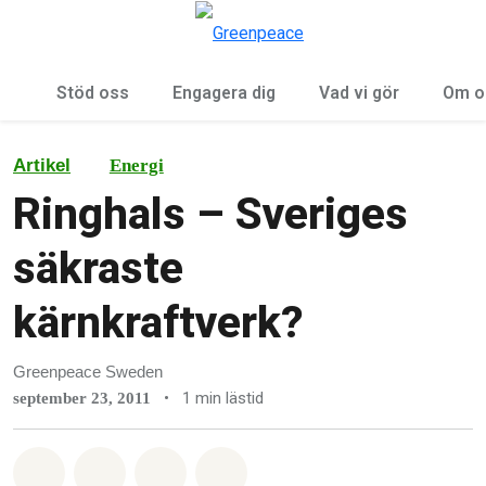
Öp
Meny
Stöd oss
Engagera dig
Vad vi gör
Om o
Artikel
Energi
Ringhals – Sveriges
säkraste
kärnkraftverk?
Greenpeace Sweden
•
1 min lästid
september 23, 2011
Dela på Whatsapp
Dela på Facebook
Dela via Email
Share on Bluesky