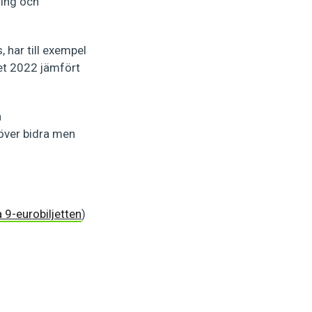
ing och
, har till exempel
et 2022 jämfört
a
höver bidra men
9-eurobiljetten
)