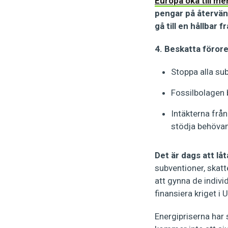
Europa öka till me
pengar på återvän
gå till en hållbar f
4. Beskatta förore
Stoppa alla su
Fossilbolagen b
Intäkterna från
stödja behöva
Det är dags att lå
subventioner, skatt
att gynna de indivi
finansiera kriget i 
Energipriserna har 