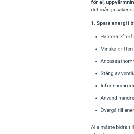
för el, uppvärmnin
det många saker som
1. Spara energi i 
Hantera efterf
Minska driften
Anpassa inomh
Stäng av ventil
Inför närvarod
Använd mindre
Övergå till ene
Alla måste bidra ti