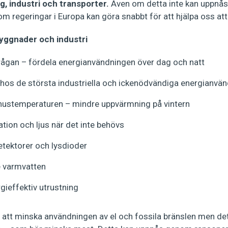
g, industri och transporter.
Även om detta inte kan uppnå
 regeringar i Europa kan göra snabbt för att hjälpa oss att 
byggnader och industri
rågan – fördela energianvändningen över dag och natt
 hos de största industriella och ickenödvändiga energianvä
ustemperaturen – mindre uppvärmning på vintern
ation och ljus när det inte behövs
etektorer och lysdioder
 varmvatten
rgieffektiv utrustning
ll att minska användningen av el och fossila bränslen men det