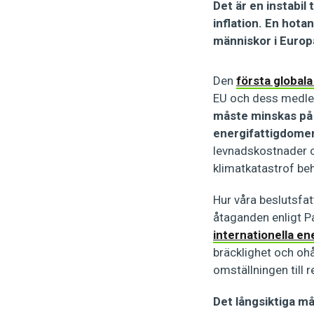
Det är en instabil 
inflation. En hota
människor i Europa
Den
första globala
EU och dess medl
måste minskas på 
energifattigdome
levnadskostnader o
klimatkatastrof be
Hur våra beslutsfa
åtaganden enligt P
internationella en
bräcklighet och ohå
omställningen till 
Det långsiktiga m