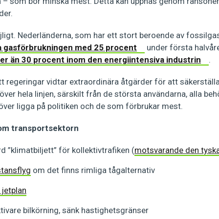
a – som bör minska mest. Detta kan uppnås genom ransoner
der.
öjligt. Nederländerna, som har ett stort beroende av fossilgas
la gasförbrukningen med 25 procent
under första halvår
er än 30 procent inom den energiintensiva industrin
.
tt regeringar vidtar extraordinära åtgärder för att säkerställ
ver hela linjen, särskilt från de största användarna, alla be
ver ligga på politiken och de som förbrukar mest.
nom transportsektorn
d ”klimatbiljett” för kollektivtrafiken (
motsvarande den tyska 
stansflyg
om det finns rimliga tågalternativ
 jetplan
tivare bilkörning, sänk hastighetsgränser