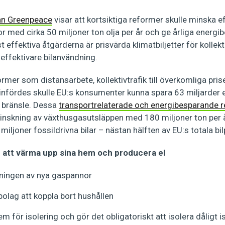
ån Greenpeace
visar att kortsiktiga reformer skulle minska ef
r med cirka 50 miljoner ton olja per år och ge årliga energib
effektiva åtgärderna är prisvärda klimatbiljetter för kollekti
 effektivare bilanvändning.
rmer som distansarbete, kollektivtrafik till överkomliga pris
infördes skulle EU:s konsumenter kunna spara 63 miljarder
 bränsle. Dessa
transportrelaterade och energibesparande 
minskning av växthusgasutsläppen med 180 miljoner ton per å
iljoner fossildrivna bilar – nästan hälften av EU:s totala bil
r att värma upp sina hem och producera el
jningen av nya gaspannor
bolag att koppla bort hushållen
m för isolering och gör det obligatoriskt att isolera dåligt 