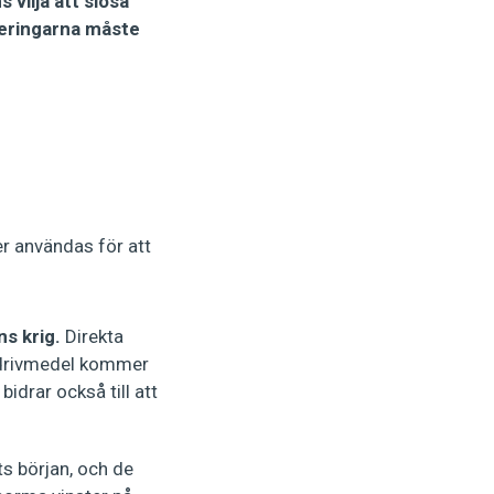
s vilja att slösa
teringarna måste
er användas för att
ns krig.
Direkta
la drivmedel kommer
idrar också till att
ts början, och de