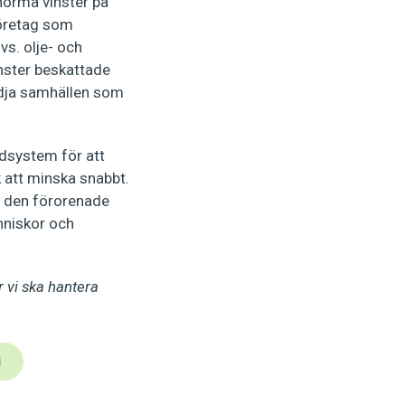
norma vinster på
 Företag som
vs. olje- och
inster beskattade
tödja samhällen som
ödsystem för att
att minska snabbt.
n den förorenade
nniskor och
 vi ska hantera
i