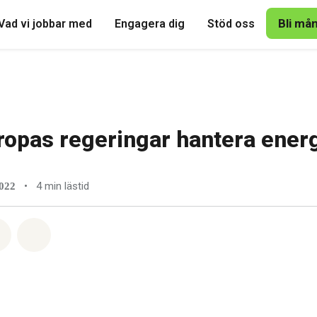
Bli må
Vad vi jobbar med
Engagera dig
Stöd oss
ropas regeringar hantera ener
•
4 min lästid
2022
tsapp
på Facebook
Dela via Email
Share on Bluesky