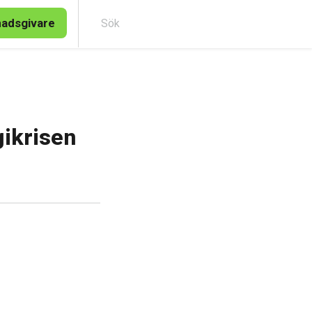
nadsgivare
Sök
gikrisen