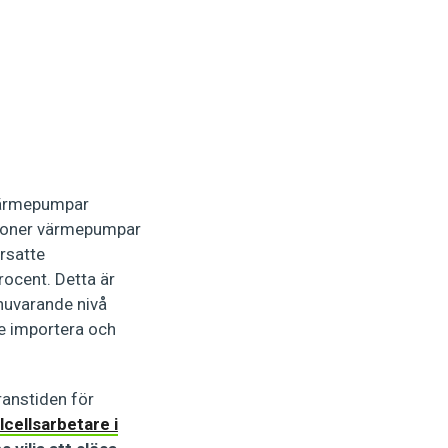
 värmepumpar
miljoner värmepumpar
rsatte
rocent. Detta är
 nuvarande nivå
e importera och
ranstiden för
lcellsarbetare i