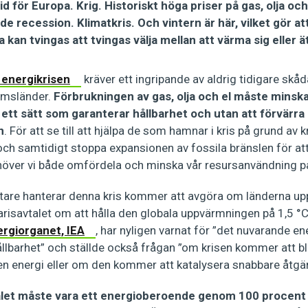
tid för Europa. Krig. Historiskt höga priser på gas, olja oc
nde recession. Klimatkris. Och vintern är här, vilket gör a
 kan tvingas att tvingas välja mellan att värma sig eller 
 energikrisen
kräver ett ingripande av aldrig tidigare skå
emsländer.
Förbrukningen av gas, olja och el måste minsk
ett sätt som garanterar hållbarhet och utan att förvärra
n
. För att se till att hjälpa de som hamnar i kris på grund av 
ch samtidigt stoppa expansionen av fossila bränslen för at
höver vi både omfördela och minska vår resursanvändning på 
ttare hanterar denna kris kommer att avgöra om länderna upp
arisavtalet om att hålla den globala uppvärmningen på 1,5 °
ergiorganet, IEA
, har nyligen varnat för ”det nuvarande e
llbarhet” och ställde också frågan ”om krisen kommer att bli
ren energi eller om den kommer att katalysera snabbare åtgä
ålet måste vara ett energioberoende genom 100 procent 