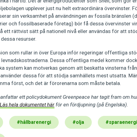
nka i närtid. Det är energiproducenter som Shell, som gör e
 oljebolagen upplever just nu helt extraordinära övervinster.
serar sin verksamhet på användningen av fossila bränslen (d
rier och fossilbaserade företag) bör få dessa övervinster v
ett rättvist sätt på nationell nivå eller användas för att s
v dessa resurser.
sion som rullar in över Europa inför regeringar offentliga st
 levnadskostnaderna. Dessa offentliga medel kommer dock 
ka system kan motverkas genom att beskatta vinsterna frå
h använder dessa för att stödja samhällets mest utsatta. Mä
ma först, och det är förorenarna som måste betala.
nfattar ett policydokument Greenpeace har tagit fram om hur
Läs hela dokumentet här
för en fördjupning (på Engelska).
#
hållbarenergi
#
olja
#
sparaenerg