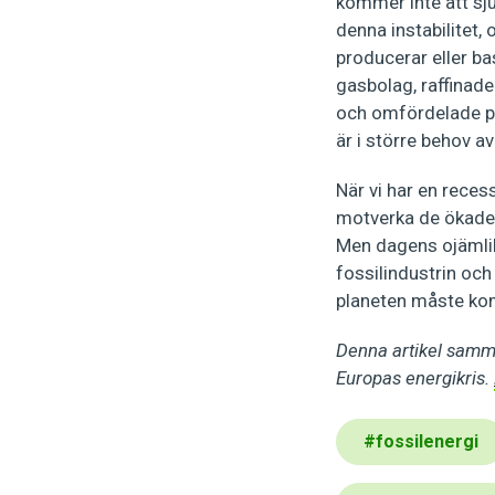
kommer inte att sju
denna instabilitet,
producerar eller ba
gasbolag, raffinade
och omfördelade på 
är i större behov a
När vi har en reces
motverka de ökade
Men dagens ojämli
fossilindustrin oc
planeten måste kom
Denna artikel samma
Europas energikris.
#
fossilenergi