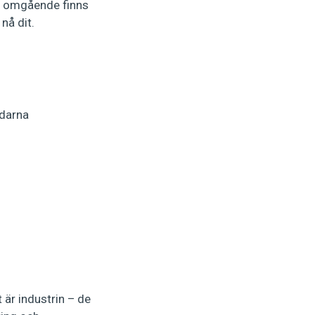
s omgående finns
nå dit.
ndarna
 är industrin – de