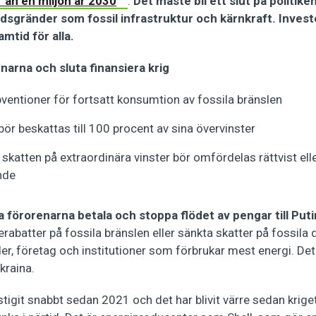
r än en miljon år 2030
.
Det måste bli ett slut på politiken
dsgränder som fossil infrastruktur och kärnkraft. Inves
ramtid för alla.
narna och sluta finansiera krig
bventioner för fortsatt konsumtion av fossila bränslen
ör beskattas till 100 procent av sina övervinster
 skatten på extraordinära vinster bör omfördelas rättvist ell
nde
ta förorenarna betala och stoppa flödet av pengar till Puti
erabatter på fossila bränslen eller sänkta skatter på fossi
der, företag och institutioner som förbrukar mest energi. Det b
Ukraina.
stigit snabbt sedan 2021 och det har blivit värre sedan krige