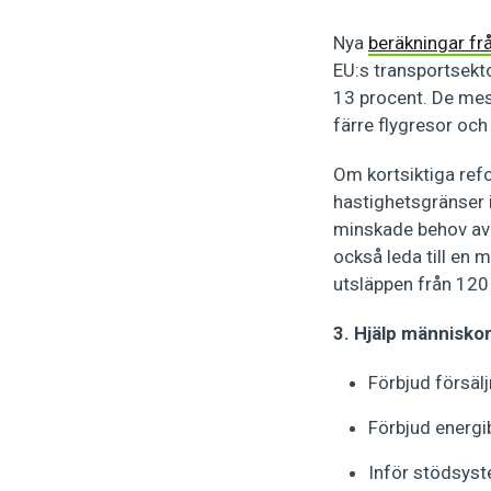
Nya
beräkningar fr
EU:s transportsekto
13 procent. De mest 
färre flygresor och
Om kortsiktiga refo
hastighetsgränser 
minskade behov av
också leda till en 
utsläppen från 120 m
3. Hjälp människo
Förbjud försäl
Förbjud energi
Inför stödsyste