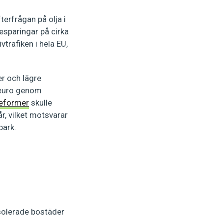
terfrågan på olja i
esparingar på cirka
vtrafiken i hela EU,
er och lägre
 euro genom
reformer
skulle
r, vilket motsvarar
park.
isolerade bostäder