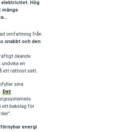
h elektricitet. Hög
tt många
äta…
dad omfattning från
as snabbt och den
kraftigt ökande
t undvika en
ett rättvist sätt.
fyller sina
C.
Det
nergisystemets
 ett bakslag för
rder”.
förnybar energi