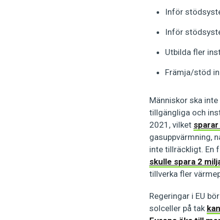
Inför stödsys
Inför stödsyst
Utbilda fler in
Främja/stöd ind
Människor ska inte
tillgängliga och in
2021, vilket
sparar
gasuppvärmning, någ
inte tillräckligt. 
skulle spara 2 mil
tillverka fler värme
Regeringar i EU bör
solceller på tak
kan