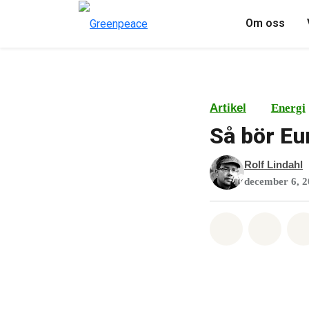
Om oss
Artikel
Energi
Så bör Eu
Rolf Lindahl
december 6, 
Dela på Wha
Dela 