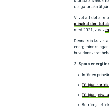
största användarn
obligatoriska åtgär
Vi vet att det är m
minskat den tota
med 2021, varav
m
Denna kris kräver a
energiminskningar ö
huvudansvaret behö
2. Spara energi i
Inför en prisvär
Förbjud kortdi
Förbjud privata
Befrämja effek