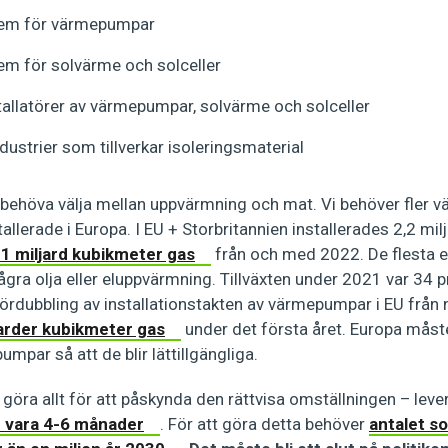
tem för värmepumpar
em för solvärme och solceller
stallatörer av värmepumpar, solvärme och solceller
ustrier som tillverkar isoleringsmaterial
 behöva välja mellan uppvärmning och mat. Vi behöver fler
stallerade i Europa. I EU + Storbritannien installerades 2,2 
 1 miljard kubikmeter gas
från och med 2022. De flesta e
ra olja eller eluppvärmning. Tillväxten under 2021 var 34 p
En fördubbling av installationstakten av värmepumpar i EU från
jarder kubikmeter gas
under det första året. Europa måst
pumpar så att de blir lättillgängliga.
 göra allt för att påskynda den rättvisa omställningen – leve
 vara 4-6 månader
. För att göra detta behöver
antalet so