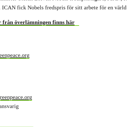
. ICAN fick Nobels fredspris för sitt arbete för en värl
r från överlämningen finns här
eenpeace.org
reenpeace.org
nsvarig