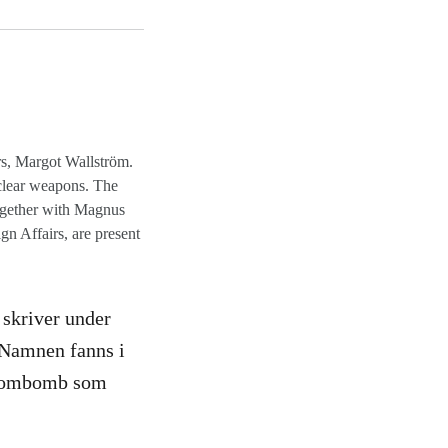
rs, Margot Wallström.
clear weapons. The
ogether with Magnus
gn Affairs, are present
 skriver under
 Namnen fanns i
 atombomb som