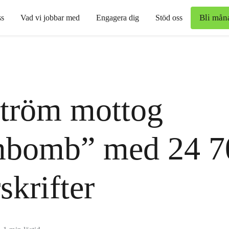
Bli mån
s
Vad vi jobbar med
Engagera dig
Stöd oss
ström mottog
mbomb” med 24 7
skrifter