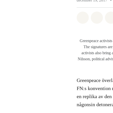
december 19, 2017
•
Dela på Wha
Dela p
Greenpeace activists
The signatures ar
activists also bri
Nilsson, political adv
Greenpeace överlä
FN:s konvention 
en replika av de
någonsin detonera