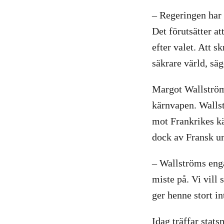
– Regeringen har 
Det förutsätter at
efter valet. Att s
säkrare värld, sä
Margot Wallström
kärnvapen. Walls
mot Frankrikes k
dock av Fransk un
– Wallströms enga
miste på. Vi vil
ger henne stort i
Idag träffar stat