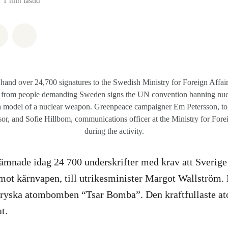
1 min lästid
tsapp
å Facebook
Dela via Email
Share on Bluesky
 hand over 24,700 signatures to the Swedish Ministry for Foreign Affai
e from people demanding Sweden signs the UN convention banning nu
ng a model of a nuclear weapon. Greenpeace campaigner Em Petersson, t
isor, and Sofie Hillbom, communications officer at the Ministry for Forei
during the activity.
mnade idag 24 700 underskrifter med krav att Sverige
mot kärnvapen, till utrikesminister Margot Wallström.
n ryska atombomben “Tsar Bomba”. Den kraftfullaste
t.