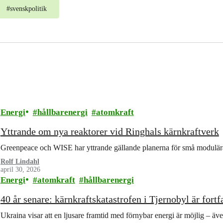
#
svenskpolitik
Energi
hållbarenergi
atomkraft
Yttrande om nya reaktorer vid Ringhals kärnkraftverk
Greenpeace och WISE har yttrande gällande planerna för små modulär
Rolf Lindahl
april 30, 2026
Energi
atomkraft
hållbarenergi
40 år senare: kärnkraftskatastrofen i Tjernobyl är fort
Ukraina visar att en ljusare framtid med förnybar energi är möjlig – även