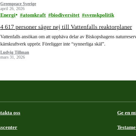
Greenpeace Sverige
april 26, 2026
Energi
atomkraft
biodiversitet
svenskpolitik
4 617 personer säger nej till Vattenfalls reaktorplaner
Vattenfalls ansökan om att upphäva delar av Biskopshagens naturreserv
kärnkraftverk upprör. Föreligger inte “synnerliga skäl”.
Ludvig Tillman
mars 31, 2026
takta oss
Ge en m
sscenter
Testame