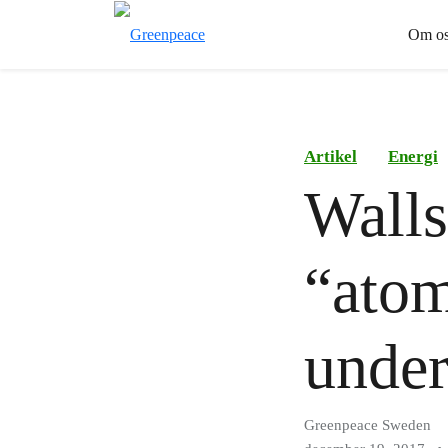
Om os
Artikel
Energi
Wall
“ato
under
Greenpeace Sweden