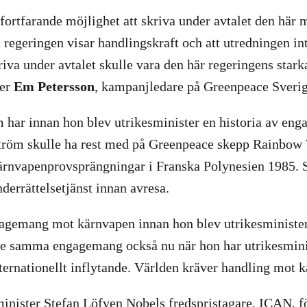
fortfarande möjlighet att skriva under avtalet den här
t regeringen visar handlingskraft och att utredningen int
kriva under avtalet skulle vara den här regeringens starka
ger
Em Petersson
, kampanjledare på Greenpeace Sverig
 har innan hon blev utrikesminister en historia av en
tröm skulle ha rest med på Greenpeace skepp Rainbow W
ärnvapenprovsprängningar i Franska Polynesien 1985. 
derrättelsetjänst innan avresa.
gemang mot kärnvapen innan hon blev utrikesminister g
l se samma engagemang också nu när hon har utrikesmin
nternationellt inflytande. Världen kräver handling mot 
sminister Stefan Löfven Nobels fredspristagare, ICAN, f