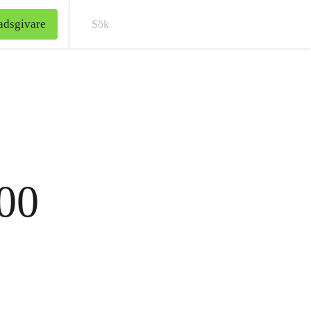
adsgivare
Sök
00