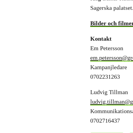
Sagerska palatset
Bilder och filme
Kontakt
Em Petersson
em.petersson@gr
Kampanjledare
0702231263
Ludvig Tillman
ludvig.tillman@g
Kommunikationsa
0702716437