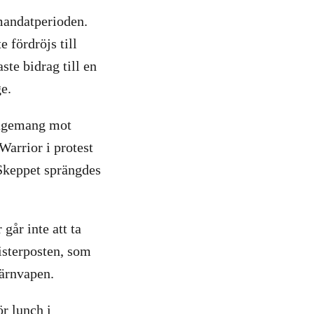
 mandatperioden.
e fördröjs till
ste bidrag till en
e.
gagemang mot
arrior i protest
Skeppet sprängdes
år inte att ta
isterposten, som
kärnvapen.
ör lunch i