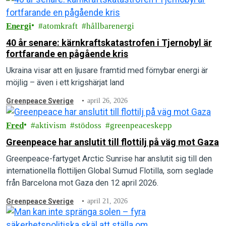
Energi
atomkraft
hållbarenergi
40 år senare: kärnkraftskatastrofen i Tjernobyl är
fortfarande en pågående kris
Ukraina visar att en ljusare framtid med förnybar energi är
möjlig – även i ett krigshärjat land
Greenpeace Sverige
april 26, 2026
Fred
aktivism
stödoss
greenpeaceskepp
Greenpeace har anslutit till flottilj på väg mot Gaza
Greenpeace-fartyget Arctic Sunrise har anslutit sig till den
internationella flottiljen Global Sumud Flotilla, som seglade
från Barcelona mot Gaza den 12 april 2026.
Greenpeace Sverige
april 21, 2026