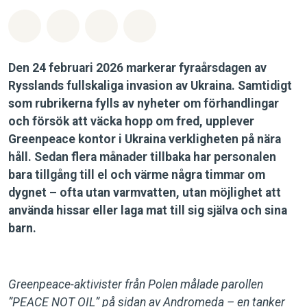
Dela på Whatsapp
Dela på Facebook
Dela via Email
Share on Bluesky
Den 24 februari 2026 markerar fyraårsdagen av
Rysslands fullskaliga invasion av Ukraina. Samtidigt
som rubrikerna fylls av nyheter om förhandlingar
och försök att väcka hopp om fred, upplever
Greenpeace kontor i Ukraina verkligheten på nära
håll. Sedan flera månader tillbaka har personalen
bara tillgång till el och värme några timmar om
dygnet – ofta utan varmvatten, utan möjlighet att
använda hissar eller laga mat till sig själva och sina
barn.
Greenpeace-aktivister från Polen målade parollen
”PEACE NOT OIL” på sidan av Andromeda – en tanker