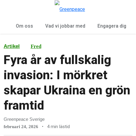
Öp
Meny
Om oss
Vad vi jobbar med
Engagera dig
Artikel
Fred
Fyra år av fullskalig
invasion: I mörkret
skapar Ukraina en grön
framtid
Greenpeace Sverige
•
4 min lästid
februari 24, 2026