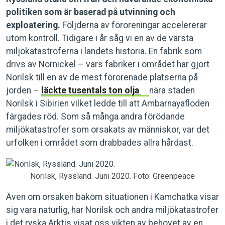
politiken som är baserad på utvinning och
exploatering.
Följderna av föroreningar accelererar
utom kontroll. Tidigare i år såg vi en av de värsta
miljökatastroferna i landets historia. En fabrik som
drivs av Nornickel – vars fabriker i området har gjort
Norilsk till en av de mest förorenade platserna på
jorden –
läckte tusentals ton olja
nära staden
Norilsk i Sibirien vilket ledde till att Ambarnayafloden
färgades röd. Som så många andra förödande
miljökatastrofer som orsakats av människor, var det
urfolken i området som drabbades allra hårdast.
Norilsk, Ryssland. Juni 2020. Foto: Greenpeace
Även om orsaken bakom situationen i Kamchatka visar
sig vara naturlig, har Norilsk och andra miljökatastrofer
i det ryska Arktis visat oss vikten av behovet av en