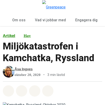
Öp
Meny
Om oss
Vad vi jobbar med
Engagera dig
Artikel
Hav
Miljökatastrofen i
Kamchatka, Ryssland
Åsa Ingves
•
3 min lästid
oktober 20, 2020
Dela på Whatsapp
Dela på Facebook
Dela via Email
Share on Bluesky