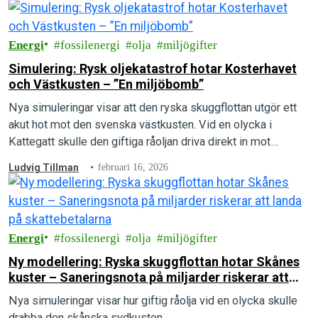
Energi
fossilenergi
olja
miljögifter
Simulering: Rysk oljekatastrof hotar Kosterhavet
och Västkusten – ”En miljöbomb”
Nya simuleringar visar att den ryska skuggflottan utgör ett
akut hot mot den svenska västkusten. Vid en olycka i
Kattegatt skulle den giftiga råoljan driva direkt in mot
Göteborg och vidare upp längs kusten.
Ludvig Tillman
februari 16, 2026
Energi
fossilenergi
olja
miljögifter
Ny modellering: Ryska skuggflottan hotar Skånes
kuster – Saneringsnota på miljarder riskerar att
landa på skattebetalarna
Nya simuleringar visar hur giftig råolja vid en olycka skulle
drabba den skånska sydkusten.