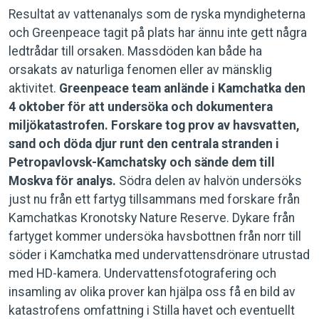
Resultat av vattenanalys som de ryska myndigheterna
och Greenpeace tagit på plats har ännu inte gett några
ledtrådar till orsaken. Massdöden kan både ha
orsakats av naturliga fenomen eller av mänsklig
aktivitet.
Greenpeace team anlände i Kamchatka den
4 oktober för att undersöka och dokumentera
miljökatastrofen. Forskare tog prov av havsvatten,
sand och döda djur runt den centrala stranden i
Petropavlovsk-Kamchatsky och sände dem till
Moskva för analys.
Södra delen av halvön undersöks
just nu från ett fartyg tillsammans med forskare från
Kamchatkas Kronotsky Nature Reserve. Dykare från
fartyget kommer undersöka havsbottnen från norr till
söder i Kamchatka med undervattensdrönare utrustad
med HD-kamera. Undervattensfotografering och
insamling av olika prover kan hjälpa oss få en bild av
katastrofens omfattning i Stilla havet och eventuellt