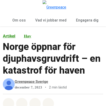
Öp
Meny
Om oss
Vad vi jobbar med
Engagera dig
Artikel
Hav
Norge öppnar för
djuphavsgruvdrift – en
katastrof för haven
Greenpeace Sverige
•
2 min lästid
december 7, 2023
Dela på Whatsapp
Dela på Facebook
Dela via Email
Share on Bluesky