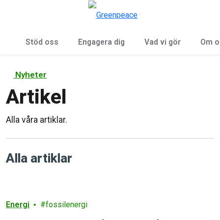
Öp
Meny
Stöd oss
Engagera dig
Vad vi gör
Om o
Nyheter
Artikel
Alla våra artiklar.
Alla artiklar
Energi
fossilenergi