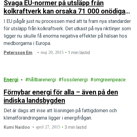
Svaga EU-normer på utsläpp från
kolkraftverk kan orsaka 71 000 onödiga
dödsfall – ny rapport
I EU pågår just nu processen med att ta fram nya standarder
för utsläpp från kolkraftverk. Det utkast på nya riktlinjer som
ligger nu skulle få enorma negativa effekter på hälsan hos
medborgarna i Europa.
Petersson Em
maj 20, 2015
1 min lästid
Energi
hållbarenergi
fossilenergi
omgreenpeace
Förnybar energi för alla – även på den
indiska landsbygden
Det är dags att inse att lösningen på fattigdomen och
klimatförändringarna ligger i energifrågan.
Kumi Naidoo
april 27, 2015
3 min lästid