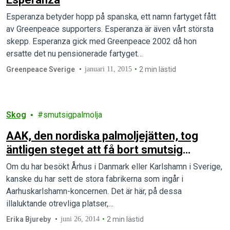
Esperanza betyder hopp på spanska, ett namn fartyget fått
av Greenpeace supporters. Esperanza är även vårt största
skepp. Esperanza gick med Greenpeace 2002 då hon
ersatte det nu pensionerade fartyget…
Greenpeace Sverige
januari 11, 2015
2 min lästid
Skog
smutsigpalmolja
AAK, den nordiska palmoljejätten, tog
äntligen steget att få bort smutsig
palmolja.
Om du har besökt Århus i Danmark eller Karlshamn i Sverige,
kanske du har sett de stora fabrikerna som ingår i
Aarhuskarlshamn-koncernen. Det är här, på dessa
illaluktande otrevliga platser,…
Erika Bjureby
juni 26, 2014
2 min lästid