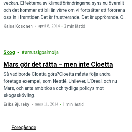
veckan. Effekterna av klimatförändringarna syns nu överallt
och det kommer att bli än värre om vi fortsätter att förorena
oss in i framtiden.Det är frustrerande. Det är upprörande. Och
det får dig att bara vilja stänga av.Men vänta. Forskarna är
Kaisa Kosonen
april 8, 2014
3 min lästid
inte klara ännu, och nu är det på väg att…
Skog
smutsigpalmolja
Mars gör det rätta – men inte Cloetta
Så vad borde Cloetta göra?Cloetta måste följa andra
företags exempel, som Nestlé, Unilever, L’Oreal, och nu
Mars, och anta ambitiösa och tydliga policys mot
skogsskövling.
Erika Bjureby
mars 11, 2014
1 min lästid
Föregående