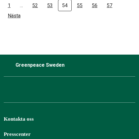
1
…
52
53
54
55
56
57
Nästa
Greenpeace Sweden
Kontakta oss
Presscenter