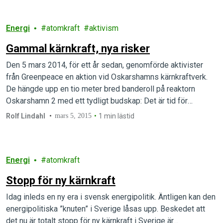
Energi
atomkraft
aktivism
Gammal kärnkraft, nya risker
Den 5 mars 2014, för ett år sedan, genomförde aktivister
från Greenpeace en aktion vid Oskarshamns kärnkraftverk.
De hängde upp en tio meter bred banderoll på reaktorn
Oskarshamn 2 med ett tydligt budskap: Det är tid för
pension för svensk kärnkraft.
Rolf Lindahl
mars 5, 2015
1 min lästid
Energi
atomkraft
Stopp för ny kärnkraft
Idag inleds en ny era i svensk energipolitik. Äntligen kan den
energipolitiska ”knuten” i Sverige låsas upp. Beskedet att
det nu är totalt stopp för ny kärnkraft i Sverige är…