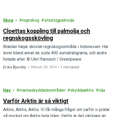
Skog
regnskog
smutsigpalmolja
Cloettas koppling till palmolja och
regnskogsskövling
Bränder härjar skövlat regnskogsområde i Indonesien. Här
lever bland annat de sista 400 sumatratigrarna, och andra
hotade arter. © Ulet Ifansasti / Greenpeace
Erika Bjureby
februari 20, 2014
1 min lästid
Hav
marinaskyddadeområden
skyddaarktis
olja
Varför Arktis är så viktigt
Arktis, Arktis, Arktis. Vi får många frågor om varför vi pratar
så mycket om Arktis hela tiden. Varför är det viktigare än