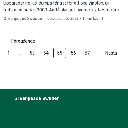
Uppgradering, att dumpa fångst för att öka vinsten, är
förbjuden sedan 2009. Ändå slänger svenska yrkesfiskare
årligen över 500 ton svenskfångad räka i havet för att öka
Greenpeace Sweden
december 15, 2012
1 min lästid
sina vinster. Varenda dag, året om,…
Föregående
1
…
53
54
55
56
57
Nästa
Greenpeace Sweden