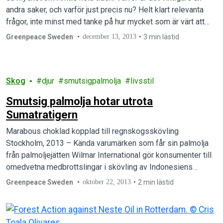
andra saker, och varför just precis nu? Helt klart relevanta
frågor, inte minst med tanke på hur mycket som är värt att
skydda och hur många miljöproblem som det är bråttom att
Greenpeace Sweden
december 13, 2013
3 min lästid
lösa.
Skog
djur
smutsigpalmolja
livsstil
Smutsig palmolja hotar utrota
Sumatratigern
Marabous choklad kopplad till regnskogsskövling
Stockholm, 2013 – Kända varumärken som får sin palmolja
från palmoljejätten Wilmar International gör konsumenter till
omedvetna medbrottslingar i skövling av Indonesiens
regnskog och bidrar…
Greenpeace Sweden
oktober 22, 2013
2 min lästid