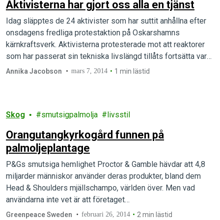
Aktivisterna har gjort oss alla en tjänst
Idag släpptes de 24 aktivister som har suttit anhållna efter
onsdagens fredliga protestaktion på Oskarshamns
kärnkraftsverk. Aktivisterna protesterade mot att reaktorer
som har passerat sin tekniska livslängd tillåts fortsätta vara
i drift trots de dramatiskt förhöjda säkerhetsrisker det
Annika Jacobson
mars 7, 2014
1 min lästid
innebär.
Skog
smutsigpalmolja
livsstil
Orangutangkyrkogård funnen på
palmoljeplantage
P&Gs smutsiga hemlighet Proctor & Gamble hävdar att 4,8
miljarder människor använder deras produkter, bland dem
Head & Shoulders mjällschampo, världen över. Men vad
användarna inte vet är att företaget…
Greenpeace Sweden
februari 26, 2014
2 min lästid