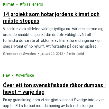
Klimat
fossilenergi
14 projekt som hotar jordens klimat och
måste stoppas
Vi tänkte vara alldeles väldigt tydliga nu. Världen närmar sig
oroande snabbt en punkt där det blir väldigt svårt att
förhindra de värsta effekterna av klimatförändringarna - en
slags ‘Point of no return’. Att fortsätta på det här spåret
kommer att göra det ytterst svårt att förhindra utbredda och
Greenpeace Sweden
januari 24, 2013
4 min lästid
rent katastrofala konsekvenser av ett varmare…
Hav
överfiske
Över ett ton svenskfiskade räkor dumpas i
havet – varje dag
En ny granskning som vi har gjort visar att Sverige inte lever
upp till EU:s förbud mot dumpning av fisk och skaldjur.