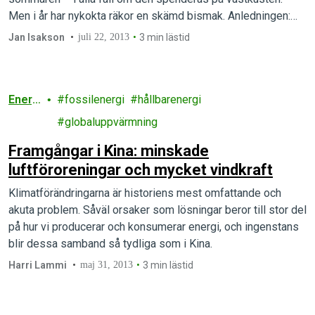
Men i år har nykokta räkor en skämd bismak. Anledningen:
Den omfattande dumpningen av små räkor som vi avslöjade i
Jan Isakson
juli 22, 2013
3 min lästid
rapporten Fiskare som fuskar fortsätter i…
Energ
fossilenergi
hållbarenergi
i
globaluppvärmning
Framgångar i Kina: minskade
luftföroreningar och mycket vindkraft
Klimatförändringarna är historiens mest omfattande och
akuta problem. Såväl orsaker som lösningar beror till stor del
på hur vi producerar och konsumerar energi, och ingenstans
blir dessa samband så tydliga som i Kina.
Harri Lammi
maj 31, 2013
3 min lästid