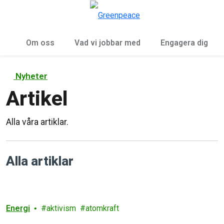
Öp
Meny
Om oss
Vad vi jobbar med
Engagera dig
Nyheter
Artikel
Alla våra artiklar.
Alla artiklar
Energi
aktivism
atomkraft