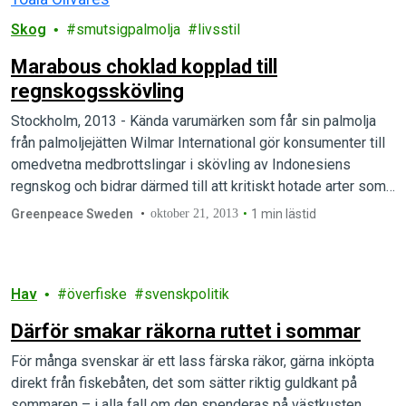
Skog
smutsigpalmolja
livsstil
Marabous choklad kopplad till
regnskogsskövling
Stockholm, 2013 - Kända varumärken som får sin palmolja
från palmoljejätten Wilmar International gör konsumenter till
omedvetna medbrottslingar i skövling av Indonesiens
regnskog och bidrar därmed till att kritiskt hotade arter som
Sumatratigern står på kanten till utrotning. Bland dessa finns
Greenpeace Sweden
oktober 21, 2013
1 min lästid
det svenska chokladmärket Marabou. Det avslöjar en ny
rapport från Greenpeace.
Hav
överfiske
svenskpolitik
Därför smakar räkorna ruttet i sommar
För många svenskar är ett lass färska räkor, gärna inköpta
direkt från fiskebåten, det som sätter riktig guldkant på
sommaren – i alla fall om den spenderas på västkusten.