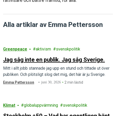
rättvisare och bättre framtid, för alla.
Alla artiklar av Emma Pettersson
Greenpeace
aktivism
svenskpolitik
Jag såg inte en publik. Jag såg Sverige.
Mitt i allt jobb stannade jag upp en stund och tittade ut över
publiken. Och plötsligt slog det mig, det här är ju Sverige.
Emma Pettersson
juni 30, 2026
2 min lästid
Klimat
globaluppvärmning
svenskpolitik
Stockholm +50 – Vad har egentligen hänt