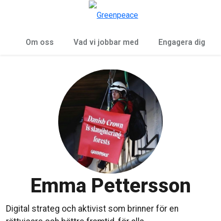
Öp
Meny
Om oss
Vad vi jobbar med
Engagera dig
Emma Pettersson
Digital strateg och aktivist som brinner för en