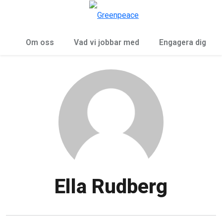
Öp
Meny
Om oss
Vad vi jobbar med
Engagera dig
Ella Rudberg