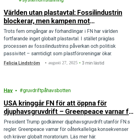
Världen utan plastavtal: Fossilindustrin
blockerar, men kampen mot
plastföroreningar fortsätter
Trots fem omgångar av förhandlingar i FN har världen
fortfarande inget globalt plastavtal. I stället präglas
processen av fossilindustrins påverkan och politisk
passivitet – samtidigt som plastföroreningar ökar.
Felicia Lindström
augusti 27, 2025
3 min lästid
Hav
gruvdriftpåhavsbotten
USA kringgår FN för att öppna för
djuphavsgruvdrift – Greenpeace varnar för
globalt miljöhot
President Trump godkänner djuphavsgruvdrift utanför FN:s
regler. Greenpeace varnar för oåterkalleliga konsekvenser
och kräver globalt moratorium. Läs mer här.