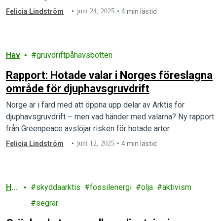
Felicia Lindström
juni 24, 2025
4 min lästid
Hav
gruvdriftpåhavsbotten
Rapport: Hotade valar i Norges föreslagna
område för djuphavsgruvdrift
Norge är i färd med att öppna upp delar av Arktis för
djuphavsgruvdrift – men vad händer med valarna? Ny rapport
från Greenpeace avslöjar risken för hotade arter.
Felicia Lindström
juni 12, 2025
4 min lästid
Ha
skyddaarktis
fossilenergi
olja
aktivism
v
segrar