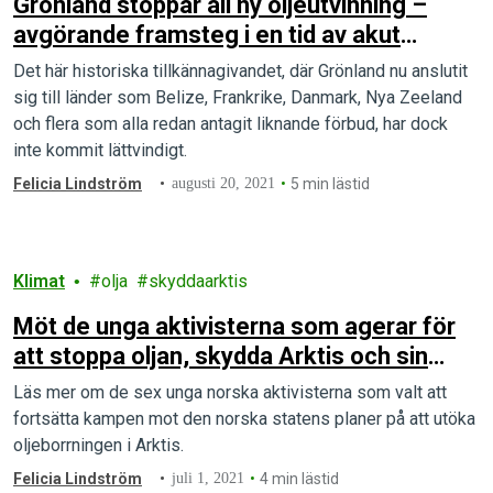
Grönland stoppar all ny oljeutvinning –
avgörande framsteg i en tid av akut
klimatkris
Det här historiska tillkännagivandet, där Grönland nu anslutit
sig till länder som Belize, Frankrike, Danmark, Nya Zeeland
och flera som alla redan antagit liknande förbud, har dock
inte kommit lättvindigt.
Felicia Lindström
augusti 20, 2021
5 min lästid
Klimat
olja
skyddaarktis
Möt de unga aktivisterna som agerar för
att stoppa oljan, skydda Arktis och sin
framtid
Läs mer om de sex unga norska aktivisterna som valt att
fortsätta kampen mot den norska statens planer på att utöka
oljeborrningen i Arktis.
Felicia Lindström
juli 1, 2021
4 min lästid