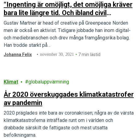
“Ingenting är omöjligt, det omöjliga kräver
bara lite längre tid. Och ibland civil
olydnad” – Gustav Martner
Gustav Martner är head of creative på Greenpeace Norden
men är också en aktivist. Tidigare jobbade han inom digital-
och mediebranschen och drev många framgångsrika bolag.
Han trodde starkt på…
Johanna Felix
november 30, 2021
7 min lästid
Klimat
globaluppvärmning
År 2020 överskuggades klimatkatastrofer
av pandemin
2020 präglades inte bara av coronakrisen; några av de värsta
klimatkatastroferna inträffade runt om i världen och
drabbade särskilt de fattigaste och mest utsatta
befolkningarna.