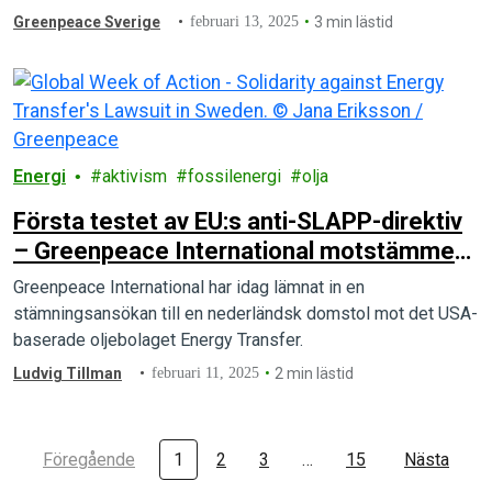
Greenpeace Sverige
februari 13, 2025
3 min lästid
Energi
aktivism
fossilenergi
olja
Första testet av EU:s anti-SLAPP-direktiv
– Greenpeace International motstämmer
amerikanskt oljebolag
Greenpeace International har idag lämnat in en
stämningsansökan till en nederländsk domstol mot det USA-
baserade oljebolaget Energy Transfer.
Ludvig Tillman
februari 11, 2025
2 min lästid
Föregående
1
2
3
…
15
Nästa