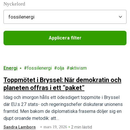
Nyckelord
Applicera filter
Filtered results
Energi
fossilenergi
olja
aktivism
Toppmötet i Bryssel: När demokratin och
planeten offras i ett ”paket”
Idag och imorgon hålls ett ödesdigert toppmöte i Bryssel
där EU:s 27 stats- och regeringschefer diskuterar unionens
framtid. Men bakom de diplomatiska fraserna döljer sig en
djupt oroande metodik: att…
Sandra Lamborn
mars 19, 2026
2 min lästid