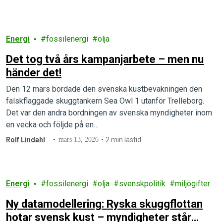
Energi
fossilenergi
olja
Det tog två års kampanjarbete – men nu
händer det!
Den 12 mars bordade den svenska kustbevakningen den
falskflaggade skuggtankern Sea Owl 1 utanför Trelleborg.
Det var den andra bordningen av svenska myndigheter inom
en vecka och följde på en…
Rolf Lindahl
mars 13, 2026
2 min lästid
Energi
fossilenergi
olja
svenskpolitik
miljögifter
Ny datamodellering: Ryska skuggflottan
hotar svensk kust – myndigheter står