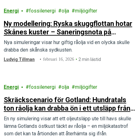
Energi
fossilenergi
olja
miljögifter
Ny modellering: Ryska skuggflottan hotar
Skånes kuster – Saneringsnota på
miljarder riskerar att landa på
Nya simuleringar visar hur giftig råolja vid en olycka skulle
skattebetalarna
drabba den skånska sydkusten.
Ludvig Tillman
februari 16, 2026
2 min lästid
Energi
fossilenergi
olja
miljögifter
Skräckscenario för Gotland: Hundratals
ton råolja kan drabba ön i ett utsläpp från
skuggflottan
En ny simulering visar att ett oljeutsläpp ute till havs skulle
lämna Gotlands östkust täckt av råolja – en miljökatastrof
som det kan ta årtionden att återhämta sig ifrån.