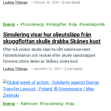
Ludvig Tillman
februari 16, 2026
2 min lästid
Energi
fossilenergi
miljögifter
olja
svenskpolitik
Simulering visar hur oljeutsläpp från
skuggflottan skulle drabba Skånes kust
Efter två veckor skulle oljan ha nått naturreservatet
Falsterbohalvön och veckan efter skulle oljeutsläppet
förorena större delen av Skånes södra kust.
Ludvig Tillman
december 22, 2025
2 min lästid
Energi
aktivism
fossilenergi
olja