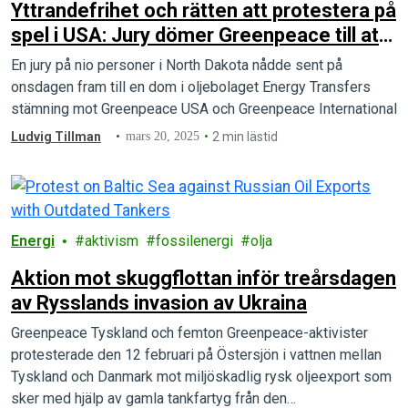
Yttrandefrihet och rätten att protestera på
spel i USA: Jury dömer Greenpeace till att
betala skadestånd på 660 miljoner dollar
En jury på nio personer i North Dakota nådde sent på
till oljebolag
onsdagen fram till en dom i oljebolaget Energy Transfers
stämning mot Greenpeace USA och Greenpeace International
Ludvig Tillman
mars 20, 2025
2 min lästid
Energi
aktivism
fossilenergi
olja
Aktion mot skuggflottan inför treårsdagen
av Rysslands invasion av Ukraina
Greenpeace Tyskland och femton Greenpeace-aktivister
protesterade den 12 februari på Östersjön i vattnen mellan
Tyskland och Danmark mot miljöskadlig rysk oljeexport som
sker med hjälp av gamla tankfartyg från den…