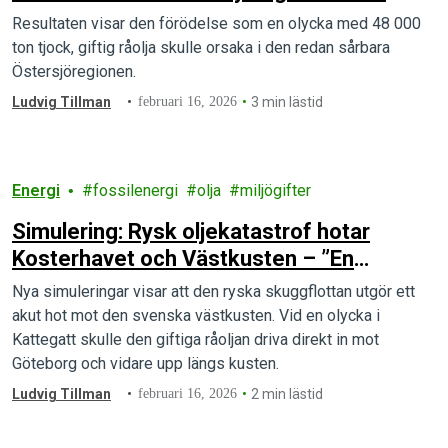
passiva trots bordningsrätt
Resultaten visar den förödelse som en olycka med 48 000
ton tjock, giftig råolja skulle orsaka i den redan sårbara
Östersjöregionen.
Ludvig Tillman
februari 16, 2026
3 min lästid
Energi
fossilenergi
olja
miljögifter
Simulering: Rysk oljekatastrof hotar
Kosterhavet och Västkusten – ”En
miljöbomb”
Nya simuleringar visar att den ryska skuggflottan utgör ett
akut hot mot den svenska västkusten. Vid en olycka i
Kattegatt skulle den giftiga råoljan driva direkt in mot
Göteborg och vidare upp längs kusten.
Ludvig Tillman
februari 16, 2026
2 min lästid