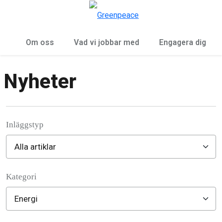
Öp
Meny
Om oss
Vad vi jobbar med
Engagera dig
Nyheter
Inläggstyp
Kategori
Filter posts