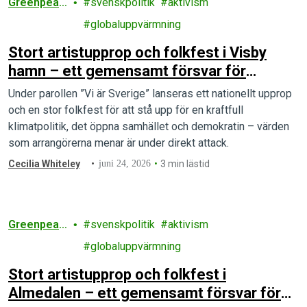
Greenpeac
svenskpolitik
aktivism
e
globaluppvärmning
Stort artistupprop och folkfest i Visby
hamn – ett gemensamt försvar för
demokratin och klimatet
Under parollen ”Vi är Sverige” lanseras ett nationellt upprop
och en stor folkfest för att stå upp för en kraftfull
klimatpolitik, det öppna samhället och demokratin – värden
som arrangörerna menar är under direkt attack.
Cecilia Whiteley
juni 24, 2026
3 min lästid
Greenpeac
svenskpolitik
aktivism
e
globaluppvärmning
Stort artistupprop och folkfest i
Almedalen – ett gemensamt försvar för