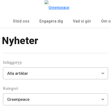
Öp
Meny
Stöd oss
Engagera dig
Vad vi gör
Om o
Nyheter
Inläggstyp
Kategori
Filter posts