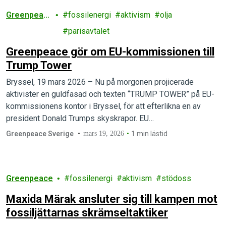
Greenpeac
fossilenergi
aktivism
olja
e
parisavtalet
Greenpeace gör om EU-kommissionen till
Trump Tower
Bryssel, 19 mars 2026 – Nu på morgonen projicerade
aktivister en guldfasad och texten “TRUMP TOWER” på EU-
kommissionens kontor i Bryssel, för att efterlikna en av
president Donald Trumps skyskrapor. EU…
Greenpeace Sverige
mars 19, 2026
1 min lästid
Greenpeace
fossilenergi
aktivism
stödoss
Maxida Märak ansluter sig till kampen mot
fossiljättarnas skrämseltaktiker