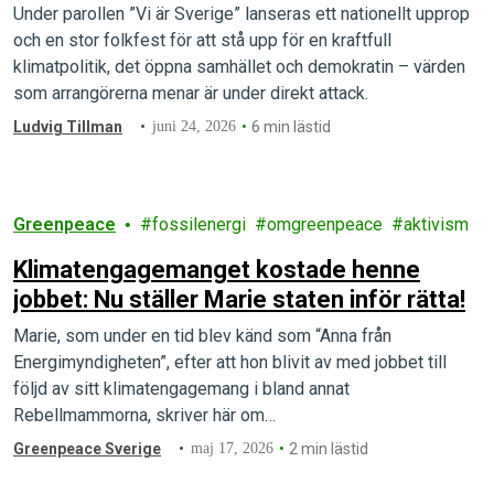
demokratin och klimatet
Under parollen ”Vi är Sverige” lanseras ett nationellt upprop
och en stor folkfest för att stå upp för en kraftfull
klimatpolitik, det öppna samhället och demokratin – värden
som arrangörerna menar är under direkt attack.
Ludvig Tillman
juni 24, 2026
6 min lästid
Greenpeace
fossilenergi
omgreenpeace
aktivism
Klimatengagemanget kostade henne
jobbet: Nu ställer Marie staten inför rätta!
Marie, som under en tid blev känd som “Anna från
Energimyndigheten”, efter att hon blivit av med jobbet till
följd av sitt klimatengagemang i bland annat
Rebellmammorna, skriver här om…
Greenpeace Sverige
maj 17, 2026
2 min lästid