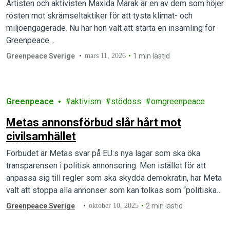
Artisten och aktivisten Maxida Märak är en av dem som höjer
rösten mot skrämseltaktiker för att tysta klimat- och
miljöengagerade. Nu har hon valt att starta en insamling för
Greenpeace…
Greenpeace Sverige
mars 11, 2026
1 min lästid
Greenpeace
aktivism
stödoss
omgreenpeace
Metas annonsförbud slår hårt mot
civilsamhället
Förbudet är Metas svar på EU:s nya lagar som ska öka
transparensen i politisk annonsering. Men istället för att
anpassa sig till regler som ska skydda demokratin, har Meta
valt att stoppa alla annonser som kan tolkas som “politiska”
– även från organisationer som arbetar för grundläggande
Greenpeace Sverige
oktober 10, 2025
2 min lästid
mänskliga rättigheter, bland annat jämställdhet, HBTQI-
frågor och klimatet.