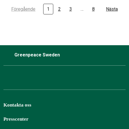
Föregående
1
2
3
…
8
Nästa
Greenpeace Sweden
Kontakta oss
Presscenter