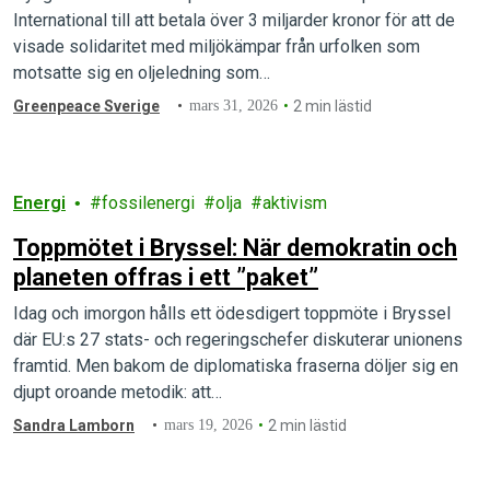
International till att betala över 3 miljarder kronor för att de
visade solidaritet med miljökämpar från urfolken som
motsatte sig en oljeledning som…
Greenpeace Sverige
mars 31, 2026
2 min lästid
Energi
fossilenergi
olja
aktivism
Toppmötet i Bryssel: När demokratin och
planeten offras i ett ”paket”
Idag och imorgon hålls ett ödesdigert toppmöte i Bryssel
där EU:s 27 stats- och regeringschefer diskuterar unionens
framtid. Men bakom de diplomatiska fraserna döljer sig en
djupt oroande metodik: att…
Sandra Lamborn
mars 19, 2026
2 min lästid