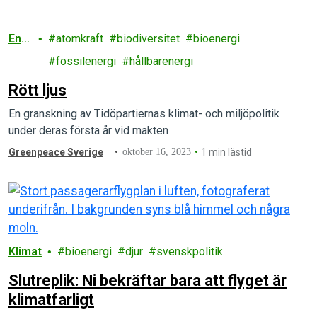
Ener
atomkraft
biodiversitet
bioenergi
gi
fossilenergi
hållbarenergi
Rött ljus
En granskning av Tidöpartiernas klimat- och miljöpolitik
under deras första år vid makten
Greenpeace Sverige
oktober 16, 2023
1 min lästid
Klimat
bioenergi
djur
svenskpolitik
Slutreplik: Ni bekräftar bara att flyget är
klimatfarligt