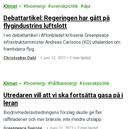
Klimat
bioenergi
svenskpolitik
djur
Debattartikel: Regeringen har gått på
flygindustrins luftslott
I en debattartikel i Aftonbladet kritiserar Greenpeace
infrastrukturminister Andreas Carlsons (KD) uttalanden om
framtidens flyg.
Christopher Dahl
juni 12, 2023
1 min lästid
Klimat
bioenergi
hållbarenergi
svenskpolitik
Utredaren vill att vi ska fortsätta gasa på i
leran
Biodrivmedelsutredningens förslag skulle ge fler
raffinaderier och mer bränsle, inte mindre utsläpp.
Greenpeace Sverige
mars 31, 2023
2 min lästid