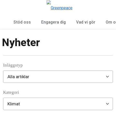
Öp
Meny
Stöd oss
Engagera dig
Vad vi gör
Om o
Nyheter
Inläggstyp
Kategori
Filter posts