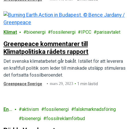
Klimat
bioenergi
fossilenergi
IPCC
parisavtalet
Greenpeace kommentarer till
Klimatpolitiska rådets rapport
Det svenska klimatarbetet går bakåt. Istället för att leverera
en kraftfull politik som leder till minskade utsläpp stimuleras
det fortsatta fossilberoendet.
Greenpeace Sverige
mars 29, 2023
1 min lästid
Ene
aktivism
fossilenergi
falskmarknadsföring
rgi
bioenergi
fossilreklamförbud