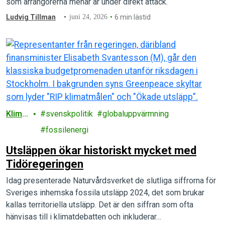
som arrangörerna menar är under direkt attack.
Ludvig Tillman
juni 24, 2026
6 min lästid
Klima
svenskpolitik
globaluppvärmning
t
fossilenergi
Utsläppen ökar historiskt mycket med
Tidöregeringen
Idag presenterade Naturvårdsverket de slutliga siffrorna för
Sveriges inhemska fossila utsläpp 2024, det som brukar
kallas territoriella utsläpp. Det är den siffran som ofta
hänvisas till i klimatdebatten och inkluderar…