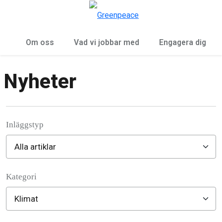
Öp
Meny
Om oss
Vad vi jobbar med
Engagera dig
Nyheter
Inläggstyp
Kategori
Filter posts