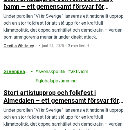
hamn – ett gemensamt försvar för
demokratin och klimatet
Under parollen ”Vi är Sverige” lanseras ett nationellt upprop
och en stor folkfest för att stå upp för en kraftfull
klimatpolitik, det öppna samhället och demokratin – värden
som arrangörerna menar är under direkt attack.
Cecilia Whiteley
juni 24, 2026
3 min lästid
Greenpeac
svenskpolitik
aktivism
e
globaluppvärmning
Stort artistupprop och folkfest i
Almedalen – ett gemensamt försvar för
demokratin och klimatet
Under parollen ”Vi är Sverige” lanseras ett nationellt upprop
och en stor folkfest för att stå upp för en kraftfull
klimatpolitik, det öppna samhället och demokratin – värden