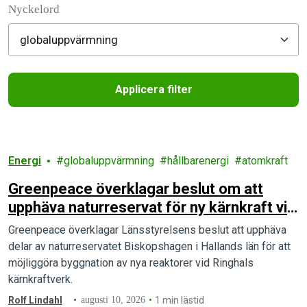
Nyckelord
Applicera filter
Filtered results
Energi
globaluppvärmning
hållbarenergi
atomkraft
Greenpeace överklagar beslut om att
upphäva naturreservat för ny kärnkraft vid
Ringhals
Greenpeace överklagar Länsstyrelsens beslut att upphäva
delar av naturreservatet Biskopshagen i Hallands län för att
möjliggöra byggnation av nya reaktorer vid Ringhals
kärnkraftverk.
Rolf Lindahl
augusti 10, 2026
1 min lästid