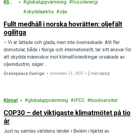
Klima
globaluppvärmning
fossilenergi
t
skyddaarktis
olja
Fullt medhåll i norska hovrätten: oljefält
ogilitga
– Vi är lättade och glada, men inte överraskade. Allt fler
domstolar, både i Norge och internationellt, tar sitt ansvar för
att skydda människor mot klimatförändringar orsakade av
oljeindustrin, säger…
Greenpeace Sverige
november 21, 2025
2 min lästid
Klimat
globaluppvärmning
IPCC
biodiversitet
COP30 – det viktigaste klimatmötet på tio
år
Just nu samlas världens länder i Belém i hjärtat av