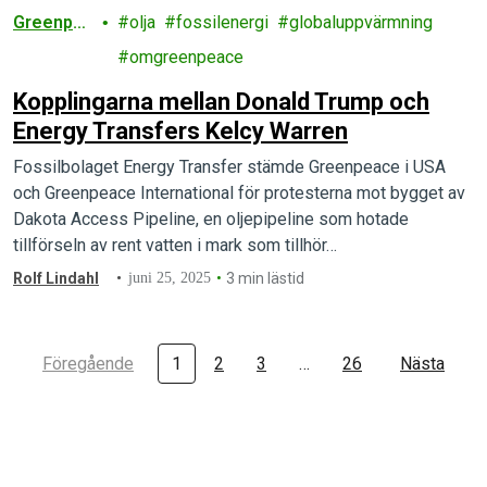
Greenpe
olja
fossilenergi
globaluppvärmning
ace
omgreenpeace
Kopplingarna mellan Donald Trump och
Energy Transfers Kelcy Warren
Fossilbolaget Energy Transfer stämde Greenpeace i USA
och Greenpeace International för protesterna mot bygget av
Dakota Access Pipeline, en oljepipeline som hotade
tillförseln av rent vatten i mark som tillhör…
Rolf Lindahl
juni 25, 2025
3 min lästid
Föregående
1
2
3
…
26
Nästa