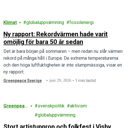
Klimat
globaluppvärmning
fossilenergi
Ny rapport: Rekordvärmen hade varit
omöjlig för bara 50 år sedan
Det är bara början på sommaren – men redan nu slår värmen
rekord på många håll i Europa. De extrema temperaturerna
och den höga luftfuktigheten är inte slumpmässiga, visar en
ny rapport.
Greenpeace Sverige
juni 29, 2026
1 min lästid
Greenpeac
svenskpolitik
aktivism
e
globaluppvärmning
Stort artistupprop och folkfest i Visby