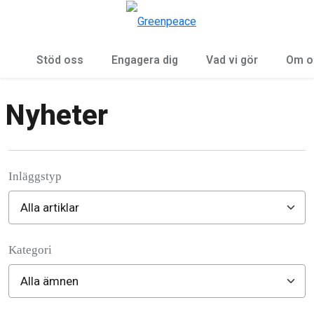
Öp
Meny
Stöd oss
Engagera dig
Vad vi gör
Om o
Nyheter
Inläggstyp
Kategori
Filter posts