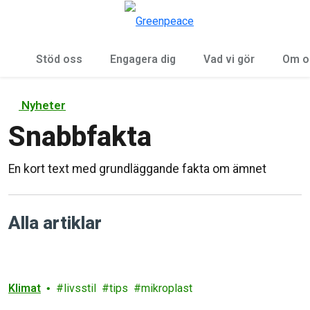
Öp
Meny
Stöd oss
Engagera dig
Vad vi gör
Om o
Nyheter
Snabbfakta
En kort text med grundläggande fakta om ämnet
Alla artiklar
Klimat
livsstil
tips
mikroplast