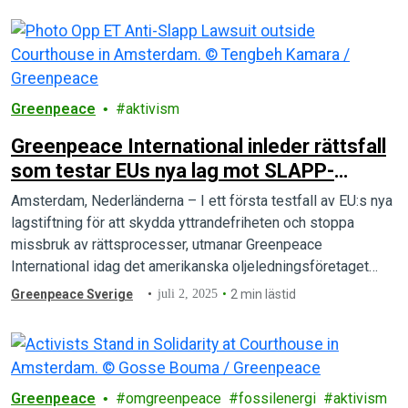
Greenpeace
aktivism
Greenpeace International inleder rättsfall
som testar EUs nya lag mot SLAPP-
stämningar
Amsterdam, Nederländerna – I ett första testfall av EU:s nya
lagstiftning för att skydda yttrandefriheten och stoppa
missbruk av rättsprocesser, utmanar Greenpeace
International idag det amerikanska oljeledningsföretaget
Energy Transfer i domstol i Nederländerna.
Greenpeace Sverige
juli 2, 2025
2 min lästid
Greenpeace
omgreenpeace
fossilenergi
aktivism