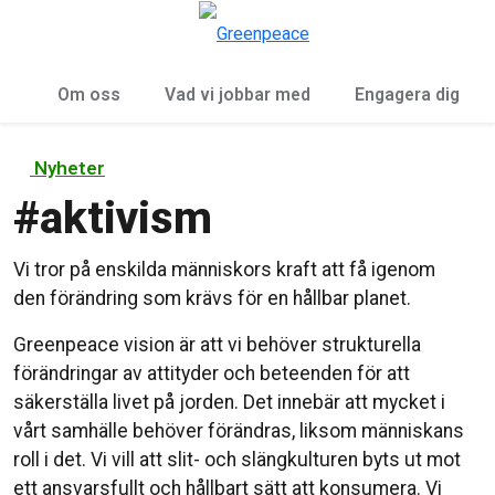
Öp
Meny
Om oss
Vad vi jobbar med
Engagera dig
Nyheter
#
aktivism
Vi tror på enskilda människors kraft att få igenom
den förändring som krävs för en hållbar planet.
Greenpeace vision är att vi behöver strukturella
förändringar av attityder och beteenden för att
säkerställa livet på jorden. Det innebär att mycket i
vårt samhälle behöver förändras, liksom människans
roll i det. Vi vill att slit- och slängkulturen byts ut mot
ett ansvarsfullt och hållbart sätt att konsumera. Vi