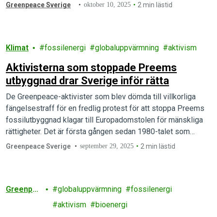
– även från organisationer som arbetar för grundläggande
Greenpeace Sverige
oktober 10, 2025
2 min lästid
mänskliga rättigheter, bland annat jämställdhet, HBTQI-
frågor och klimatet.
Klimat
fossilenergi
globaluppvärmning
aktivism
Aktivisterna som stoppade Preems
utbyggnad drar Sverige inför rätta
De Greenpeace-aktivister som blev dömda till villkorliga
fängelsestraff för en fredlig protest för att stoppa Preems
fossilutbyggnad klagar till Europadomstolen för mänskliga
rättigheter. Det är första gången sedan 1980-talet som…
Greenpeace Sverige
september 29, 2025
2 min lästid
Greenpea
globaluppvärmning
fossilenergi
ce
aktivism
bioenergi