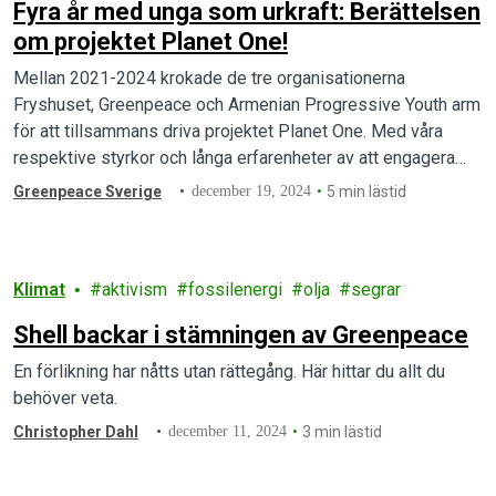
Fyra år med unga som urkraft: Berättelsen
om projektet Planet One!
Mellan 2021-2024 krokade de tre organisationerna
Fryshuset, Greenpeace och Armenian Progressive Youth arm
för att tillsammans driva projektet Planet One. Med våra
respektive styrkor och långa erfarenheter av att engagera
unga, bygga plattformar och bedriva påverkansarbete inom
Greenpeace Sverige
december 19, 2024
5 min lästid
klimat- och miljöfrågor ville vi stötta den allt växande - och
oerhört behövliga - ungdomsrörelsen för klimaträttvisa runt…
Klimat
aktivism
fossilenergi
olja
segrar
Shell backar i stämningen av Greenpeace
En förlikning har nåtts utan rättegång. Här hittar du allt du
behöver veta.
Christopher Dahl
december 11, 2024
3 min lästid