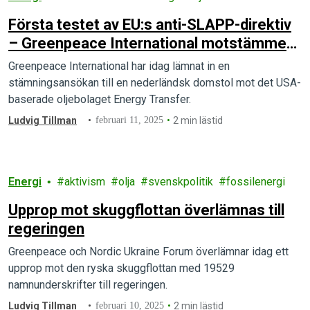
Första testet av EU:s anti-SLAPP-direktiv
– Greenpeace International motstämmer
amerikanskt oljebolag
Greenpeace International har idag lämnat in en
stämningsansökan till en nederländsk domstol mot det USA-
baserade oljebolaget Energy Transfer.
Ludvig Tillman
februari 11, 2025
2 min lästid
Energi
aktivism
olja
svenskpolitik
fossilenergi
Upprop mot skuggflottan överlämnas till
regeringen
Greenpeace och Nordic Ukraine Forum överlämnar idag ett
upprop mot den ryska skuggflottan med 19529
namnunderskrifter till regeringen.
Ludvig Tillman
februari 10, 2025
2 min lästid