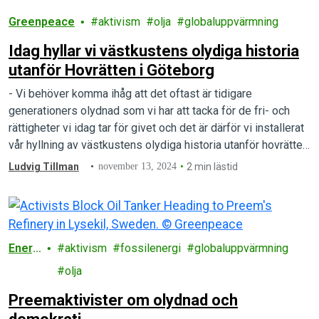
Greenpeace
aktivism
olja
globaluppvärmning
Idag hyllar vi västkustens olydiga historia
utanför Hovrätten i Göteborg
- Vi behöver komma ihåg att det oftast är tidigare
generationers olydnad som vi har att tacka för de fri- och
rättigheter vi idag tar för givet och det är därför vi installerat
vår hyllning av västkustens olydiga historia utanför hovrätten
idag
Ludvig Tillman
november 13, 2024
2 min lästid
Energ
aktivism
fossilenergi
globaluppvärmning
i
olja
Preemaktivister om olydnad och