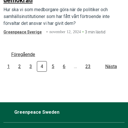
demokrati
Hur ska vi som medborgare göra när de politiker och
samhällsinstitutioner som har fått vårt förtroende inte
förvaltar det ansvar vi har givit dem?
Greenpeace Sverige
november 12, 2024
3 min lästid
Föregående
1
2
3
4
5
6
…
23
Nästa
Greenpeace Sweden