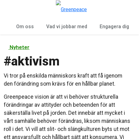
Öp
Meny
Om oss
Vad vi jobbar med
Engagera dig
Nyheter
#
aktivism
Vi tror på enskilda människors kraft att få igenom
den förändring som krävs för en hållbar planet.
Greenpeace vision är att vi behöver strukturella
förändringar av attityder och beteenden för att
säkerställa livet på jorden. Det innebär att mycket i
vårt samhälle behöver förändras, liksom människans
roll i det. Vi vill att slit- och slängkulturen byts ut mot
ett ansvarsfullt och hållbart sätt att konsumera. Vi