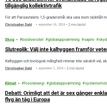
tillgänglig kollektivtrafik
För att Parisavtalets 1,5-gradersmål ska vara inom räckhåll 
Christopher Dahl
september 16, 2024
2 min lästid
Skog
biodiversitet
globaluppvärmning
sapmi
sky
Slutreplik: Välj inte kalhyggen framför ve
Kalhyggen och biologisk mångfald rimmar inte särskilt väl, skr
Christopher Dahl
september 5, 2024
2 min lästid
Klimat
fossilenergi
globaluppvärmning
systemomstä
Debatt: Orimligt att det är sex gånger enkl
flyg än tåg i Europa