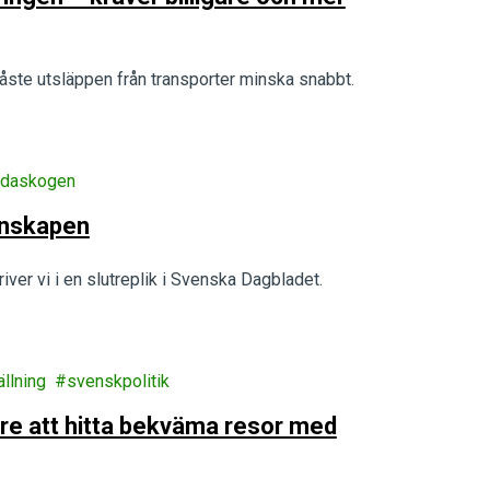
måste utsläppen från transporter minska snabbt.
ddaskogen
tenskapen
iver vi i en slutreplik i Svenska Dagbladet.
llning
svenskpolitik
are att hitta bekväma resor med