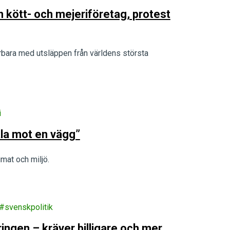
n kött- och mejeriföretag, protest
rbara med utsläppen från världens största
i
la mot en vägg”
mat och miljö.
svenskpolitik
ingen – kräver billigare och mer