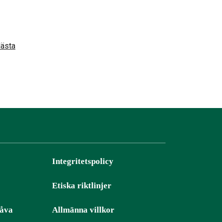
ästa
Integritetspolicy
Etiska riktlinjer
gåva
Allmänna villkor