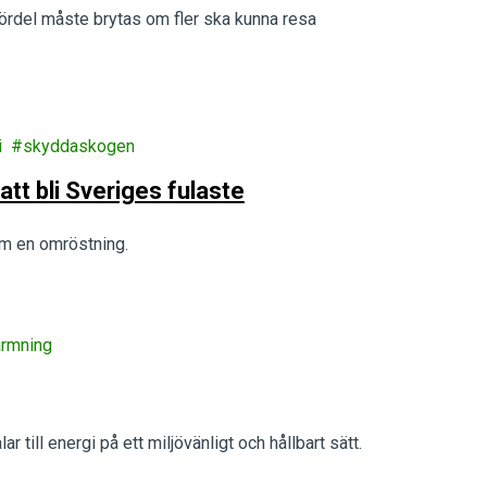
fördel måste brytas om fler ska kunna resa
i
skyddaskogen
tt bli Sveriges fulaste
m en omröstning.
ärmning
 till energi på ett miljövänligt och hållbart sätt.