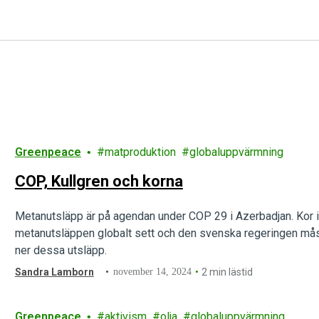
Greenpeace
matproduktion
globaluppvärmning
COP, Kullgren och korna
Metanutsläpp är på agendan under COP 29 i Azerbadjan. Kor in
metanutsläppen globalt sett och den svenska regeringen måste
ner dessa utsläpp.
Sandra Lamborn
november 14, 2024
2 min lästid
Greenpeace
aktivism
olja
globaluppvärmning