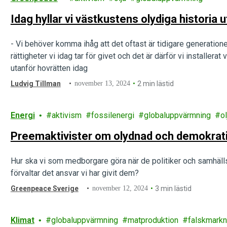
Idag hyllar vi västkustens olydiga historia
- Vi behöver komma ihåg att det oftast är tidigare generatione
rättigheter vi idag tar för givet och det är därför vi installerat
utanför hovrätten idag
Ludvig Tillman
november 13, 2024
2 min lästid
Energi
aktivism
fossilenergi
globaluppvärmning
ol
Preemaktivister om olydnad och demokrat
Hur ska vi som medborgare göra när de politiker och samhällsi
förvaltar det ansvar vi har givit dem?
Greenpeace Sverige
november 12, 2024
3 min lästid
Klimat
globaluppvärmning
matproduktion
falskmarkn