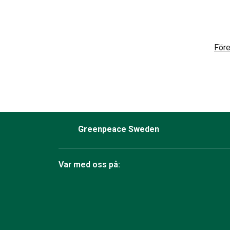
För
Greenpeace Sweden
Var med oss på:
Facebook
Instagram
Bluesky
TikTok
YouTube
LinkedIn
Twit