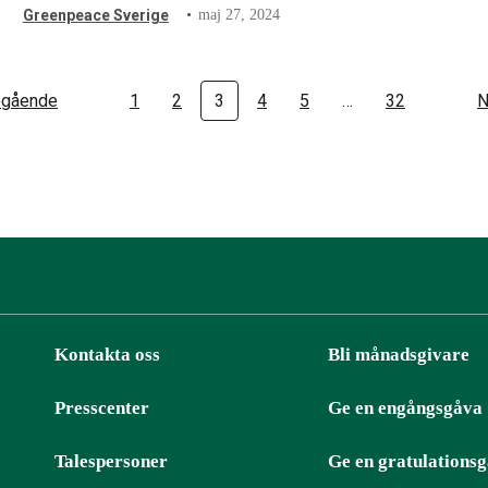
Greenpeace Sverige
maj 27, 2024
egående
1
2
3
4
5
…
32
N
Kontakta oss
Bli månadsgivare
Presscenter
Ge en engångsgåva
ter
RSS
Talespersoner
Ge en gratulations