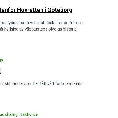
 utanför Hovrätten i Göteborg
rs olydnad som vi har att tacka för de fri- och
 vår hyllning av västkustens olydiga historia
ja
i
nstitutioner som har fått vårt förtroende inte
adsföring
aktivism