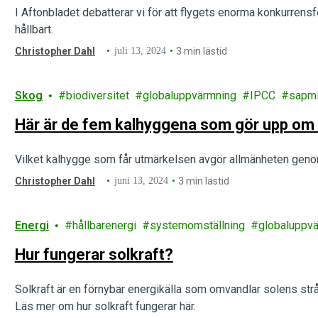
I Aftonbladet debatterar vi för att flygets enorma konkurrens
hållbart.
Christopher Dahl
juli 13, 2024
3 min lästid
Skog
biodiversitet
globaluppvärmning
IPCC
sapm
Här är de fem kalhyggena som gör upp om a
Vilket kalhygge som får utmärkelsen avgör allmänheten geno
Christopher Dahl
juni 13, 2024
3 min lästid
Energi
hållbarenergi
systemomställning
globaluppv
Hur fungerar solkraft?
Solkraft är en förnybar energikälla som omvandlar solens strålar
Läs mer om hur solkraft fungerar här.