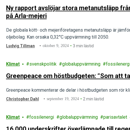
Ny rapport avslöjar stora metanutsläpp frå
på Arla-mejeri
De globala kött- och mejeriföretagens metanutsläpp är jämfö
oljebolag. Kan orsaka 0,32°C uppvärmning till 2050.
Ludvig Tillman
oktober 9, 2024
3 min lästid
Klimat
svenskpolitik
globaluppvärmning
fossilenerg
Greenpeace om höstbudgeten: “Som att ta
Greenpeace kommenterar de delar i höstbudgeten som rör kli
Christopher Dahl
september 19, 2024
2 min lästid
Klimat
fossilenergi
globaluppvärmning
parisavtalet
16 000 underskrifter överlämnade till reger