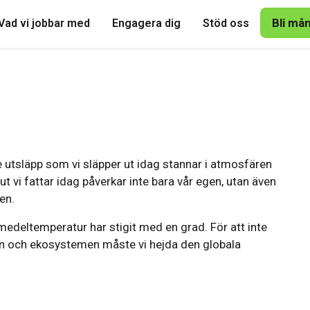
Bli må
Vad vi jobbar med
Engagera dig
Stöd oss
e utsläpp som vi släpper ut idag stannar i atmosfären
lut vi fattar idag påverkar inte bara vår egen, utan även
en.
 medeltemperatur har stigit med en grad. För att inte
n och ekosystemen måste vi hejda den globala