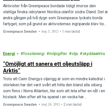
Aktivister från Greenpeace bordade tidigt imorse den
statliga finska isbrytaren Nordica utanför södra Öland. Det är
andra gången på två dygn som Greenpeace lyckats borda
fartyget, som på grund av aktivisternas ingripande blev tio
timmar försenat från avfärden i Helsingfors. Nordica är inhyrt
Greenpeace Sweden
maj 3, 2012
1 min lästid
av Shell för att assistera i oljeborrning i Arktis i sommar.
Energi
fossilenergi
miljögifter
olja
skyddaarktis
”Omöjligt att sanera ett oljeutsläpp i
Arktis”
Trots att Cairn Energys oljerigg är som en mindre katedral i
storleken har det varit svårt att hitta den bland alla isberg
som finns i Norra Atlanten, lite som att leta efter en nål i en
höstack. Men efter att ha spanat i en vecka har
Greenpeaceskeppet Esperanza äntligen hittat den, omkring
Greenpeace Sweden
maj 24, 2011
2 min lästid
32 mil utanför…