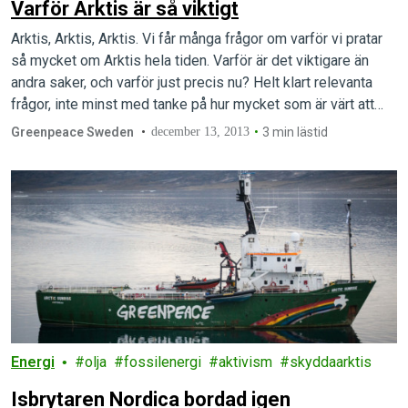
Varför Arktis är så viktigt
Arktis, Arktis, Arktis. Vi får många frågor om varför vi pratar
så mycket om Arktis hela tiden. Varför är det viktigare än
andra saker, och varför just precis nu? Helt klart relevanta
frågor, inte minst med tanke på hur mycket som är värt att
skydda och hur många miljöproblem som det är bråttom att
Greenpeace Sweden
december 13, 2013
3 min lästid
lösa.
Energi
olja
fossilenergi
aktivism
skyddaarktis
Isbrytaren Nordica bordad igen