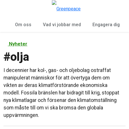
Öp
Meny
Om oss
Vad vi jobbar med
Engagera dig
Nyheter
#
olja
I decennier har kol-, gas- och oljebolag ostraffat
manipulerat människor för att övertyga dem om
vikten av deras klimatförstörande ekonomiska
modell. Fossila bränslen har bidragit till krig, stoppat
nya klimatlagar och försenar den klimatomställning
som måste till om vi ska bromsa den globala
uppvärmningen.