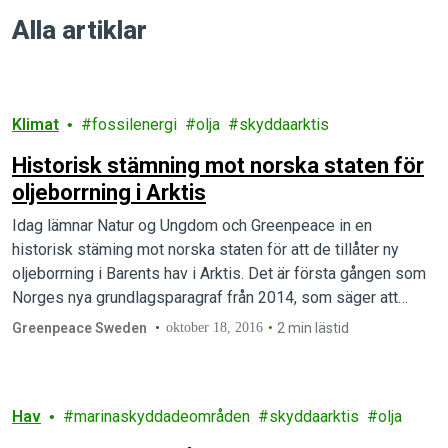
Alla artiklar
Klimat
fossilenergi
olja
skyddaarktis
Historisk stämning mot norska staten för
oljeborrning i Arktis
Idag lämnar Natur og Ungdom och Greenpeace in en
historisk stäming mot norska staten för att de tillåter ny
oljeborrning i Barents hav i Arktis. Det är första gången som
Norges nya grundlagsparagraf från 2014, som säger att
myndigheter ska värna om naturen och miljön för framtida
Greenpeace Sweden
oktober 18, 2016
2 min lästid
generationer, prövas i rätten.
Hav
marinaskyddadeområden
skyddaarktis
olja