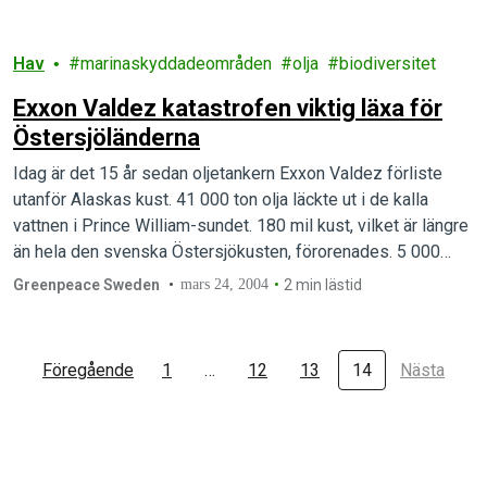
Hav
marinaskyddadeområden
olja
biodiversitet
Exxon Valdez katastrofen viktig läxa för
Östersjöländerna
Idag är det 15 år sedan oljetankern Exxon Valdez förliste
utanför Alaskas kust. 41 000 ton olja läckte ut i de kalla
vattnen i Prince William-sundet. 180 mil kust, vilket är längre
än hela den svenska Östersjökusten, förorenades. 5 000
uttrar, 300 sälar, 22 späckhuggare, 150 vithövdade havsörnar
Greenpeace Sweden
mars 24, 2004
2 min lästid
och 250 000 andra fåglar uppskattas ha…
Föregående
1
…
12
13
14
Nästa