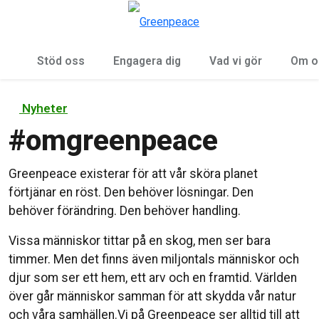
Öp
Meny
Stöd oss
Engagera dig
Vad vi gör
Om o
Nyheter
#
omgreenpeace
Greenpeace existerar för att vår sköra planet
förtjänar en röst. Den behöver lösningar. Den
behöver förändring. Den behöver handling.
Vissa människor tittar på en skog, men ser bara
timmer. Men det finns även miljontals människor och
djur som ser ett hem, ett arv och en framtid. Världen
över går människor samman för att skydda vår natur
och våra samhällen.Vi på Greenpeace ser alltid till att