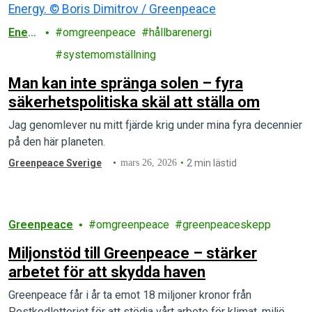
Energ
omgreenpeace
hållbarenergi
i
systemomställning
Man kan inte spränga solen – fyra
säkerhetspolitiska skäl att ställa om
Jag genomlever nu mitt fjärde krig under mina fyra decennier
på den här planeten.
Greenpeace Sverige
mars 26, 2026
2 min lästid
Greenpeace
omgreenpeace
greenpeaceskepp
Miljonstöd till Greenpeace – stärker
arbetet för att skydda haven
Greenpeace får i år ta emot 18 miljoner kronor från
Postkodlotteriet för att stödja vårt arbete för klimat, miljö