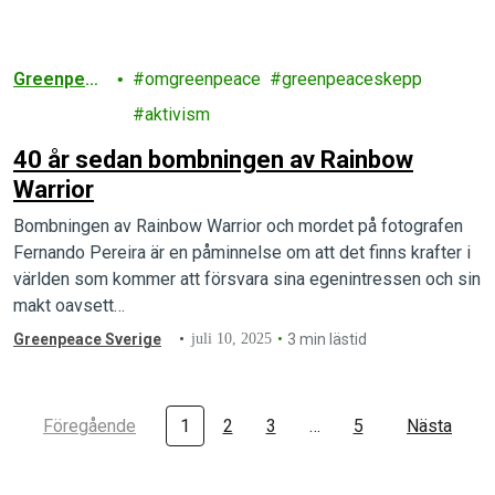
mänskliga rättigheter, bland annat jämställdhet, HBTQI-
frågor och klimatet.
Greenpeac
omgreenpeace
greenpeaceskepp
e
aktivism
40 år sedan bombningen av Rainbow
Warrior
Bombningen av Rainbow Warrior och mordet på fotografen
Fernando Pereira är en påminnelse om att det finns krafter i
världen som kommer att försvara sina egenintressen och sin
makt oavsett…
Greenpeace Sverige
juli 10, 2025
3 min lästid
Föregående
1
2
3
…
5
Nästa