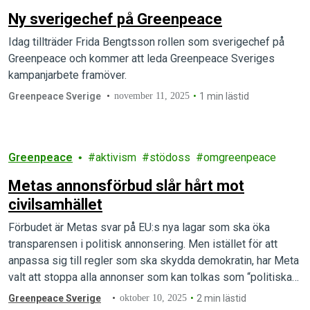
Ny sverigechef på Greenpeace
Idag tillträder Frida Bengtsson rollen som sverigechef på
Greenpeace och kommer att leda Greenpeace Sveriges
kampanjarbete framöver.
Greenpeace Sverige
november 11, 2025
1 min lästid
Greenpeace
aktivism
stödoss
omgreenpeace
Metas annonsförbud slår hårt mot
civilsamhället
Förbudet är Metas svar på EU:s nya lagar som ska öka
transparensen i politisk annonsering. Men istället för att
anpassa sig till regler som ska skydda demokratin, har Meta
valt att stoppa alla annonser som kan tolkas som “politiska”
– även från organisationer som arbetar för grundläggande
Greenpeace Sverige
oktober 10, 2025
2 min lästid