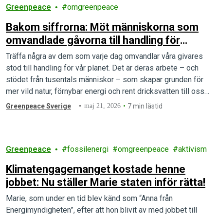
Greenpeace
omgreenpeace
Bakom siffrorna: Möt människorna som
omvandlade gåvorna till handling för
planeten under 2025
Träffa några av dem som varje dag omvandlar våra givares
stöd till handling för vår planet. Det är deras arbete – och
stödet från tusentals människor – som skapar grunden för
mer vild natur, förnybar energi och rent dricksvatten till oss
alla.
Greenpeace Sverige
maj 21, 2026
7 min lästid
Greenpeace
fossilenergi
omgreenpeace
aktivism
Klimatengagemanget kostade henne
jobbet: Nu ställer Marie staten inför rätta!
Marie, som under en tid blev känd som “Anna från
Energimyndigheten”, efter att hon blivit av med jobbet till