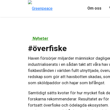
Om oss
Nyheter
#
överfiske
Haven försörjer miljarder människor daglige
industrialiserats i en sådan takt att våra ha
fiskbestånden i världen fullt utnyttjade, öve
redskap som gör att havsbotten skadas, som v
som sköldpaddor och hajar som bifångst.
Samtidigt sätts kvoter för hur mycket fisk de
forskarna rekommenderar. Resultatet av för h
fortsatt överfiske och ödelagda ekosystem. 