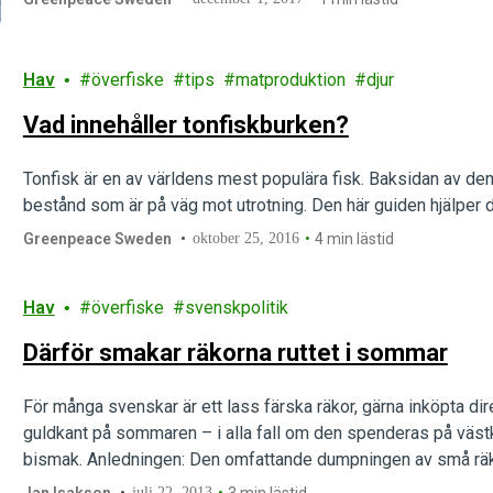
Hav
överfiske
tips
matproduktion
djur
Vad innehåller tonfiskburken?
Tonfisk är en av världens mest populära fisk. Baksidan av den
bestånd som är på väg mot utrotning. Den här guiden hjälper dig 
Greenpeace Sweden
oktober 25, 2016
4 min lästid
Hav
överfiske
svenskpolitik
Därför smakar räkorna ruttet i sommar
För många svenskar är ett lass färska räkor, gärna inköpta dire
guldkant på sommaren – i alla fall om den spenderas på väst
bismak. Anledningen: Den omfattande dumpningen av små räk
fuskar fortsätter i…
juli 22, 2013