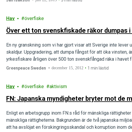
Jan Isakson
3 min lästid
Hav
överfiske
Över ett ton svenskfiskade räkor dumpas i 
En ny granskning som vi har gjort visar att Sverige inte lever
skaldjur. Uppgradering, att dumpa fångst för att öka vinsten,
yrkesfiskare årligen över 500 ton svenskfångad räka i havet fö
Greenpeace Sweden
december 15, 2012
1 min lästid
Hav
överfiske
aktivism
FN: Japanska myndigheter bryter mot de m
Enligt en arbetsgrupp inom FN:s råd för mänskliga rättigheter
mänskliga rättigheterna. Bakgrunden är de två japanska miljö
att ha avslöjat en förskingringsskandal och korruption inom