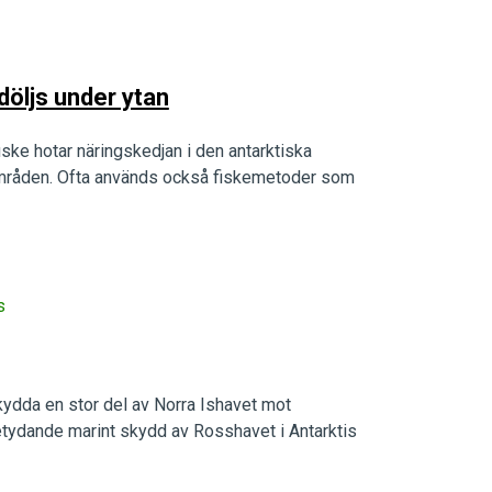
 döljs under ytan
iske hotar näringskedjan i den antarktiska
områden. Ofta används också fiskemetoder som
s
skydda en stor del av Norra Ishavet mot
etydande marint skydd av Rosshavet i Antarktis