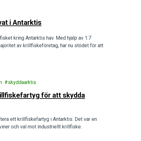
Ett steg närmare ett storskaligt havsreservat i Antarktis
fisket kring Antarktis hav. Med hjälp av 1.7
oritet av krillfiskeföretag, har nu stödet för att
n
skyddaarktis
llfiskefartyg för att skydda
ra ett krillfiskefartyg i Antarktis. Det var en
ner och val mot industriellt krillfiske.