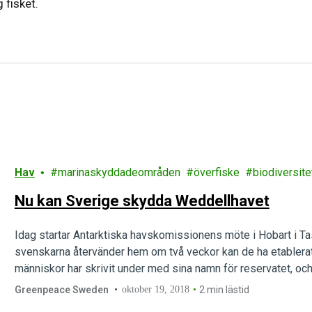
 fisket.
Hav
marinaskyddadeområden
överfiske
biodiversite
Nu kan Sverige skydda Weddellhavet
Idag startar Antarktiska havskomissionens möte i Hobart i Tas
svenskarna återvänder hem om två veckor kan de ha etablerat 
människor har skrivit under med sina namn för reservatet, och 
området stödjer förslaget. I veckan mötte Greenpeace-amb
Greenpeace Sweden
oktober 19, 2018
2 min lästid