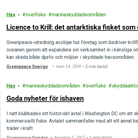
Hav
överfiske
marinaskyddadeområden
Licence to Krill: det antarktiska fisket som
Greenpeace-utredning avslöjar hur företag som bedriver krillf
oceanen genom att expandera sin verksamhet in i känsliga 
kan skada både djurliv och miljöer i skyddade havsområden.
Greenpeace Sverige
mars 14, 2018
2 min lästid
Hav
marinaskyddadeområden
överfiske
skyddaarkti
Goda nyheter för ishaven
I natt klubbades ett historiskt avtal i Washington DC om att 
kommersiellt fiske. Avtalet sammanfaller med att ett annat b
träder i kraft.
Greenpeace Sweden
december 1, 2017
1 min lästid