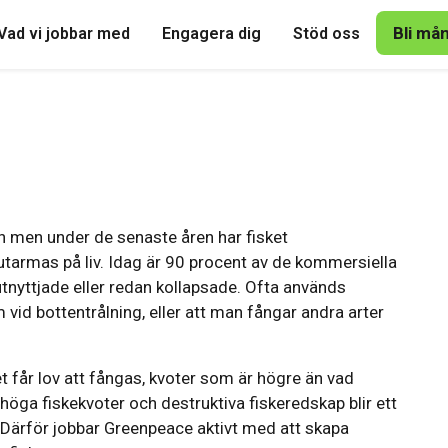
Bli må
Vad vi jobbar med
Engagera dig
Stöd oss
n men under de senaste åren har fisket
v utarmas på liv. Idag är 90 procent av de kommersiella
rutnyttjade eller redan kollapsade. Ofta används
id bottentrålning, eller att man fångar andra arter
t får lov att fångas, kvoter som är högre än vad
öga fiskekvoter och destruktiva fiskeredskap blir ett
Därför jobbar Greenpeace aktivt med att skapa