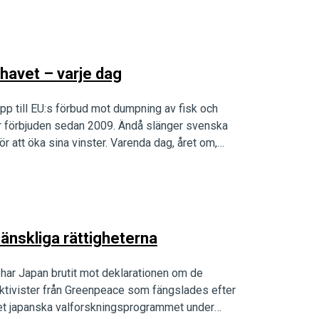
havet – varje dag
 upp till EU:s förbud mot dumpning av fisk och
 är förbjuden sedan 2009. Ändå slänger svenska
r att öka sina vinster. Varenda dag, året om,…
änskliga rättigheterna
 har Japan brutit mot deklarationen om de
aktivister från Greenpeace som fängslades efter
 det japanska valforskningsprogrammet under