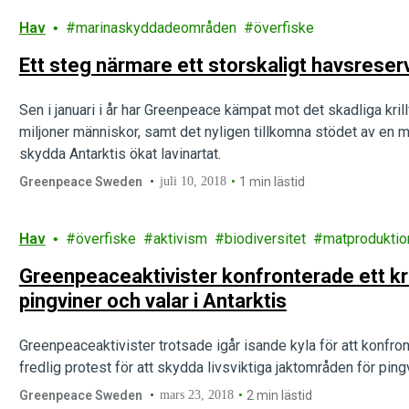
Hav
marinaskyddadeområden
överfiske
Sen i januari i år har Greenpeace kämpat mot det skadliga krill
miljoner människor, samt det nyligen tillkomna stödet av en maj
skydda Antarktis ökat lavinartat.
Greenpeace Sweden
juli 10, 2018
1 min lästid
Hav
överfiske
aktivism
biodiversitet
matproduktio
Greenpeaceaktivister konfronterade ett kri
pingviner och valar i Antarktis
Greenpeaceaktivister trotsade igår isande kyla för att konfronte
fredlig protest för att skydda livsviktiga jaktområden för pingvi
Greenpeace Sweden
mars 23, 2018
2 min lästid