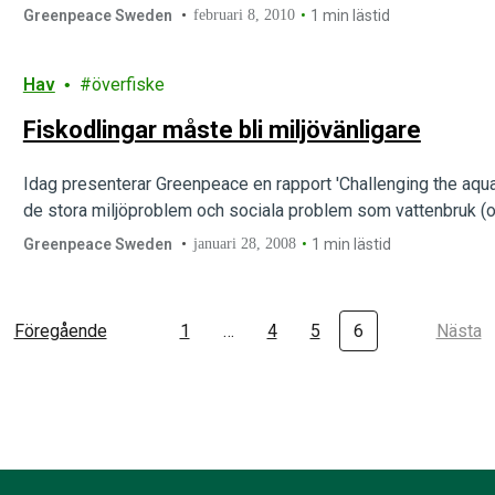
2008.
Greenpeace Sweden
februari 8, 2010
1 min lästid
Hav
överfiske
Fiskodlingar måste bli miljövänligare
Idag presenterar Greenpeace en rapport 'Challenging the aquac
de stora miljöproblem och sociala problem som vattenbruk (odl
Greenpeace Sweden
januari 28, 2008
1 min lästid
Föregående
1
…
4
5
6
Nästa