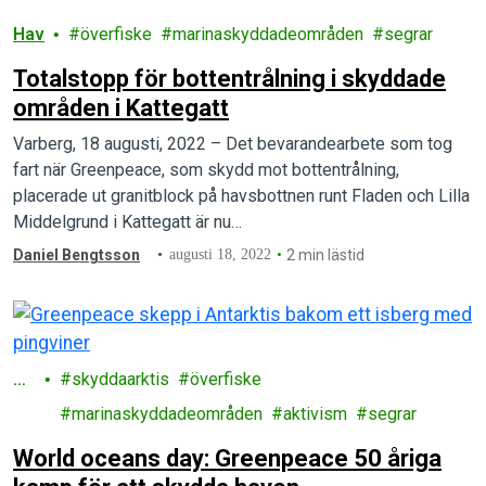
Hav
överfiske
marinaskyddadeområden
segrar
Totalstopp för bottentrålning i skyddade
områden i Kattegatt
Varberg, 18 augusti, 2022 – Det bevarandearbete som tog
fart när Greenpeace, som skydd mot bottentrålning,
placerade ut granitblock på havsbottnen runt Fladen och Lilla
Middelgrund i Kattegatt är nu…
Daniel Bengtsson
augusti 18, 2022
2 min lästid
Ha
skyddaarktis
överfiske
v
marinaskyddadeområden
aktivism
segrar
World oceans day: Greenpeace 50 åriga