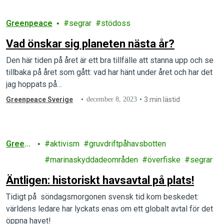
Greenpeace
segrar
stödoss
Vad önskar sig planeten nästa år?
Den här tiden på året är ett bra tillfälle att stanna upp och se
tillbaka på året som gått: vad har hänt under året och har det
jag hoppats på…
Greenpeace Sverige
december 8, 2023
3 min lästid
Greenp
aktivism
gruvdriftpåhavsbotten
eace
marinaskyddadeområden
överfiske
segrar
Äntligen: historiskt havsavtal på plats!
Tidigt på söndagsmorgonen svensk tid kom beskedet:
världens ledare har lyckats enas om ett globalt avtal för det
öppna havet!