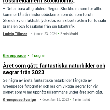
fossilreklamen i Stockholms
kollektivtrafik
– Det är bara att gratulera Region Stockholm som för alltid
kommer få stå i historieböckerna som de som först i
Skandinavien faktiskt lyckades rensa bort reklam för fossila
bränslen och fossilbilar från sin lokaltrafik
Ludvig Tillman
januari 23, 2024
2 min lästid
Greenpeace
segrar
Året som gått: fantastiska naturbilder och
segrar från 2023
Se några av årets fantastiska naturbilder fångade av
Greenpeace fotografer och läs om viktiga segrar för vår
planet som vi har uppnått tillsammans under året som gått.
Greenpeace Sverige
december 15, 2023
4 min lästid