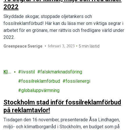
2022
Skyddade skogar, stoppade oljetankers och
fossilreklamförbud! Här kan du läsa mer om viktiga segrar i
arbetet för en grönare, mer rättvis och fredligare värld under
2022.
Greenpeace Sverige
februari 3, 2023
5 min lästid
Kli
livsstil
falskmarknadsföring
ma
fossilreklamförbud
fossilenergi
t
globaluppvärmning
Stockholm stad inför fossilreklamförbud
på reklamtavlor!
Tisdagen den 16 november, presenterade Åsa Lindhagen,
miljö- och klimatborgarråd i Stockholm, en budget som på