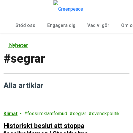
Öp
Meny
Stöd oss
Engagera dig
Vad vi gör
Om o
Nyheter
#
segrar
Alla artiklar
Klimat
fossilreklamförbud
segrar
svenskpolitik
Historiskt beslut att stoppa