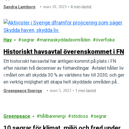
Sandra Lamborn
mars 10, 2023
4 min lästid
Hav
segrar
marinaskyddadeområden
överfiske
Historiskt havsavtal överenskommet i FN
Ett historiskt havsavtal har äntligen kommit på plats i FN
efter nästan två decennier av förhandlingar. Avtalet håller liv
i målet om att skydda 30 % av världens hav till 2030, och ger
en verklig möjlighet att skapa helt skyddade områden på
internationellt vatten.
Greenpeace Sverige
mars 5, 2023
1 min lästid
Greenpeace
hållbarenergi
stödoss
segrar
10 segrar för klimat, miljö och fred under