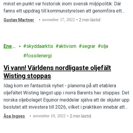
minst en punkt var historisk inom svensk miljöpolitik: Där
fanns ett uppdrag till kommunstyrelsen att genomföra ett
fossilreklamförbud på stadens reklamtavlor. Stockholm blir
Gustav Martner
november 17, 2022
2 min lästid
därmed den första svenska staden med ett
fossilreklamförbud på plats och sällar sig till ett snabbt…
Ener
skyddaarktis
aktivism
segrar
olja
gi
fossilenergi
Vi vann! Världens nordligaste oljefält
Wisting stoppas
Idag kom en fantastisk nyhet - planerna på att etablera
oljefältet Wisting längst upp i norra Barents hav stoppas. Det
norska oljebolaget Equinor meddelar själva att de skjuter upp
beslutet att investera till 2026, vilket i praktiken innebär att
projektet stoppas, att vi har vunnit en livsviktig grön seger
Åsa Ingves
november 10, 2022
2 min lästid
och att Arktis skonas från förödande…