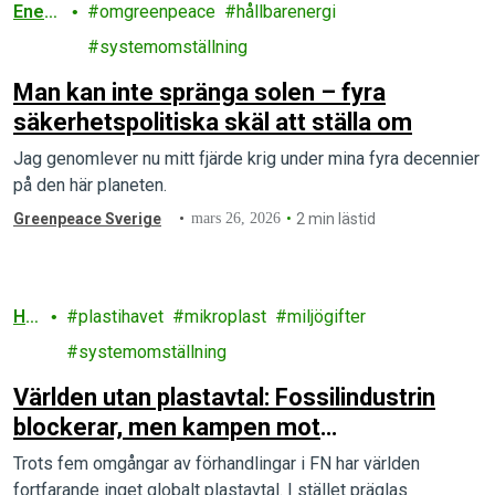
Energ
omgreenpeace
hållbarenergi
i
systemomställning
Man kan inte spränga solen – fyra
säkerhetspolitiska skäl att ställa om
Jag genomlever nu mitt fjärde krig under mina fyra decennier
på den här planeten.
Greenpeace Sverige
mars 26, 2026
2 min lästid
Ha
plastihavet
mikroplast
miljögifter
v
systemomställning
Världen utan plastavtal: Fossilindustrin
blockerar, men kampen mot
plastföroreningar fortsätter
Trots fem omgångar av förhandlingar i FN har världen
fortfarande inget globalt plastavtal. I stället präglas