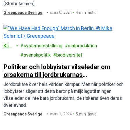
(Storbritannien).
Greenpeace Sverige
mars 8, 2024
4 min lästid
Klim
systemomställning
matproduktion
at
svenskpolitik
biodiversitet
Politiker och lobbyister vilseleder om
orsakerna till jordbrukarnas
lönsamhetsproblem
Jordbrukare över hela världen kämpar. Men när politiker och
lobbyister säger att detta beror på miljölagstiftningen
vilseleder de inte bara jordbrukarna, de riskerar även deras
överlevnad.
Greenpeace Sverige
mars 1, 2024
5 min lästid