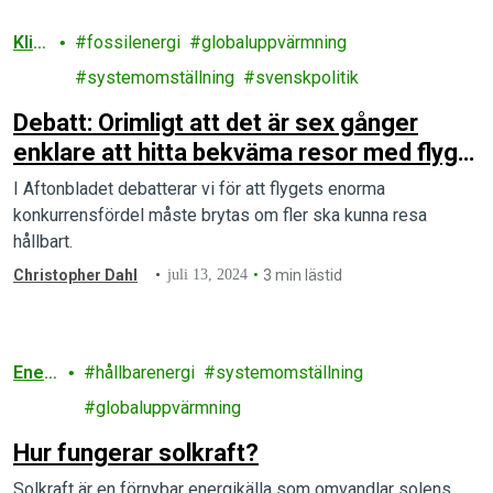
Klim
fossilenergi
globaluppvärmning
at
systemomställning
svenskpolitik
Debatt: Orimligt att det är sex gånger
enklare att hitta bekväma resor med flyg
än tåg i Europa
I Aftonbladet debatterar vi för att flygets enorma
konkurrensfördel måste brytas om fler ska kunna resa
hållbart.
Christopher Dahl
juli 13, 2024
3 min lästid
Ener
hållbarenergi
systemomställning
gi
globaluppvärmning
Hur fungerar solkraft?
Solkraft är en förnybar energikälla som omvandlar solens