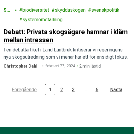
Sko
biodiversitet
skyddaskogen
svenskpolitik
g
systemomställning
Debatt: Privata skogsägare hamnar i kläm
mellan intressen
I en debattartikel i Land Lantbruk kritiserar vi regeringens
nya skogsutredning som vi menar har ett för ensidigt fokus.
Christopher Dahl
februari 23, 2024
2 min lästid
Föregående
1
2
3
…
6
Nästa