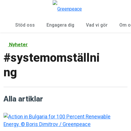
Öp
Meny
Stöd oss
Engagera dig
Vad vi gör
Om o
Nyheter
#
systemomställni
ng
Alla artiklar