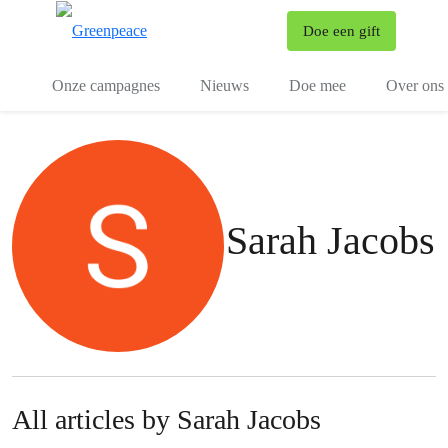
To
Doe een gift
Menu
Onze campagnes
Nieuws
Doe mee
Over ons
Sarah Jacobs
All articles by Sarah Jacobs