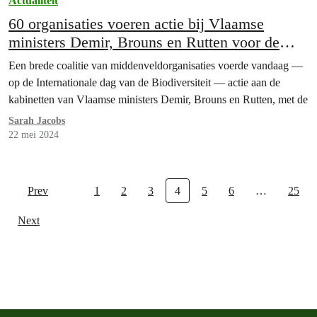
Actualiteit
60 organisaties voeren actie bij Vlaamse
ministers Demir, Brouns en Rutten voor de
natuurherstelwet
Een brede coalitie van middenveldorganisaties voerde vandaag —
op de Internationale dag van de Biodiversiteit — actie aan de
kabinetten van Vlaamse ministers Demir, Brouns en Rutten, met de
Sarah Jacobs
22 mei 2024
Prev
1
2
3
4
5
6
…
25
Next