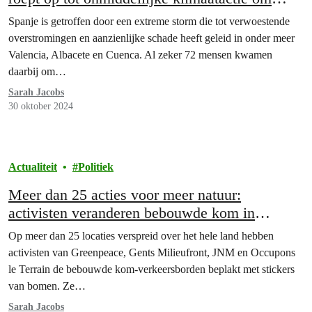
escalatie van extreem weer te voorkomen
Spanje is getroffen door een extreme storm die tot verwoestende
overstromingen en aanzienlijke schade heeft geleid in onder meer
Valencia, Albacete en Cuenca. Al zeker 72 mensen kwamen
daarbij om…
Sarah Jacobs
30 oktober 2024
Actualiteit
Politiek
Meer dan 25 acties voor meer natuur:
activisten veranderen bebouwde kom in
beboomde kom
Op meer dan 25 locaties verspreid over het hele land hebben
activisten van Greenpeace, Gents Milieufront, JNM en Occupons
le Terrain de bebouwde kom-verkeersborden beplakt met stickers
van bomen. Ze…
Sarah Jacobs