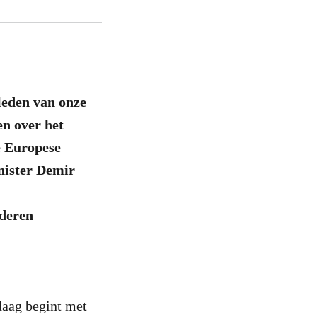
eden van onze
en over het
e Europese
nister Demir
nderen
daag begint met