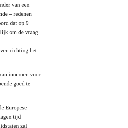
ander van een
mde – redenen
ord dat op 9
lijk om de vraag
ven richting het
 kan innemen voor
oende goed te
 de Europese
agen tijd
idstaten zal