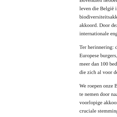
Bovendien hebben 
leven die België 
biodiversiteitsak
akkoord. Door dez
internationale en
Ter herinnering: 
Europese burgers
meer dan 100 bedr
die zich al voor 
We roepen onze B
te nemen door naa
voorlopige akkoo
cruciale stemming