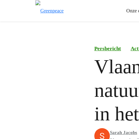
Onze 
Persbericht
Act
Vlaan
natuu
in he
Sarah Jacobs