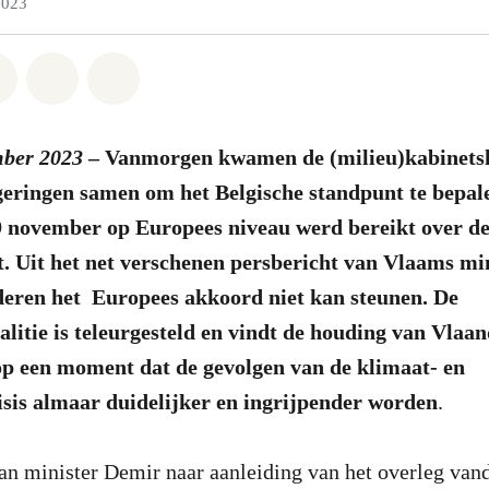
2023
atsapp
on Facebook
Share on Twitter
Share via Email
Share on Bluesky
mber 2023
– Vanmorgen kwamen de (milieu)kabinetsl
geringen samen om het Belgische standpunt te bepal
9 november op Europees niveau werd bereikt over d
. Uit het net verschenen persbericht van Vlaams mi
deren het Europees akkoord niet kan steunen. De
oalitie is teleurgesteld en vindt de houding van Vlaa
p een moment dat de gevolgen van de klimaat- en
risis almaar duidelijker en ingrijpender worden
.
an minister Demir naar aanleiding van het overleg van