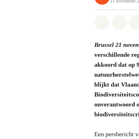
21 november 
Share on Wh
Share 
Brussel 21 nove
verschillende re
akkoord dat op 
natuurherstelwet
blijkt dat Vlaan
Biodiversiteitsc
onverantwoord o
biodiversiteitsc
Een persbericht v