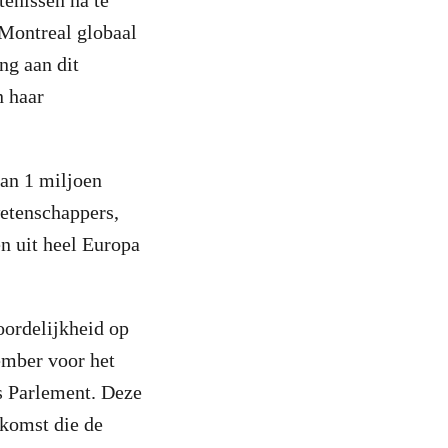
tenissen na te
-Montreal globaal
ng aan dit
n haar
dan 1 miljoen
etenschappers,
n uit heel Europa
ordelijkheid op
ember voor het
s Parlement. Deze
ekomst die de