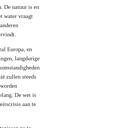
. De natuur is en
et water vraagt
aanderen
rvindt.
zal Europa, en
ingen, langdurige
ersomstandigheden
ië zullen steeds
 worden
elang. De wet is
itscrisis aan te