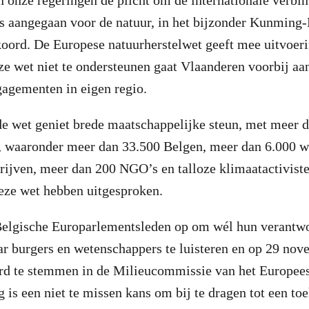
onze regeringen de plicht om de internationale verbin
is aangegaan voor de natuur, in het bijzonder Kunming
koord. De Europese natuurherstelwet geeft mee uitvoeri
e wet niet te ondersteunen gaat Vlaanderen voorbij aa
gagementen in eigen regio.
de wet geniet brede maatschappelijke steun, met meer 
, waaronder meer dan 33.500 Belgen, meer dan 6.000 w
ijven, meer dan 200 NGO’s en talloze klimaatactiviste
deze wet hebben uitgesproken.
elgische Europarlementsleden op om wél hun verantwo
r burgers en wetenschappers te luisteren en op 29 nov
rd te stemmen in de Milieucommissie van het Europee
 is een niet te missen kans om bij te dragen tot een to