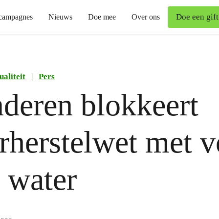
Doe een gift
campagnes
Nieuws
Doe mee
Over ons
ualiteit
|
Pers
deren blokkeert
rherstelwet met v
t water