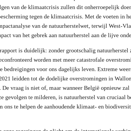
gen van de klimaatcrisis zullen dit onherroepelijk doen
 bescherming tegen de klimaatcrisis. Met de voeten in h
mpactanalyse van de natuurherstelwet, terwijl West-Vl
pact van het gebrek aan natuurherstel aan de lijve onde
rapport is duidelijk: zonder grootschalig natuurherstel 
geconfronteerd worden met meer catastrofale overstrom
re bedreigingen voor ons dagelijks leven. Extreme we
 2021 leidden tot de dodelijke overstromingen in Wallon
 De vraag is niet of, maar wanneer België opnieuw zal
e gevolgen te milderen, is natuurherstel van cruciaal b
 ons te helpen de aanhoudende klimaat- en biodiversite