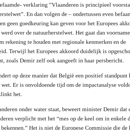
efaamde- verklaring ”Vlaanderen is principieel voorst
erstelwet”. En dan volgen de – ondertussen even befaa
n geen goedkeuring kan geven voor het Europees akko
 werd over de natuurherstelwet. Het gaat dan voorname
m rekening te houden met regionale kenmerken en de
id. Terwijl het Europees akkoord duidelijk is opgescho
, zoals Demir zelf ook aangeeft in haar persbericht.
dert op deze manier dat België een positief standpunt
 wet. Er is onvoldoende tijd om de impactanalyse vold
linkt het.
nderen onder water staat, beweert minister Demir dat
eren verplicht met het “mes op de keel om in enkele d
te bekennen.” Het is niet de Europese Commissie die de l