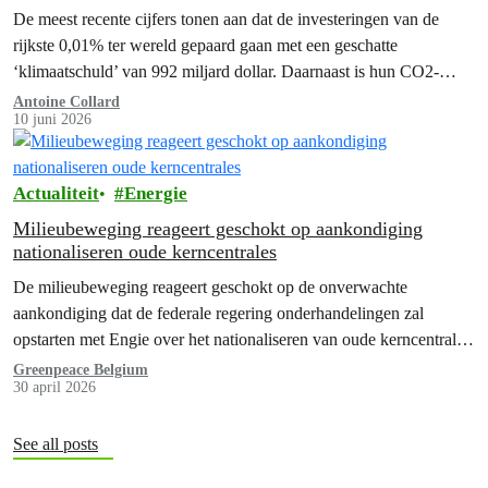
De meest recente cijfers tonen aan dat de investeringen van de
rijkste 0,01% ter wereld gepaard gaan met een geschatte
‘klimaatschuld’ van 992 miljard dollar. Daarnaast is hun CO2-
intensieve…
Antoine Collard
10 juni 2026
Actualiteit
Energie
Milieubeweging reageert geschokt op aankondiging
nationaliseren oude kerncentrales
De milieubeweging reageert geschokt op de onverwachte
aankondiging dat de federale regering onderhandelingen zal
opstarten met Engie over het nationaliseren van oude kerncentrales.
Dit is slecht nieuws voor de energietransitie,…
Greenpeace Belgium
30 april 2026
See all posts