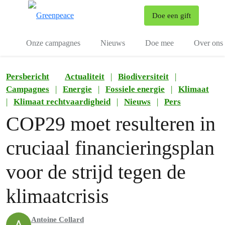
To
Doe een gift
Menu
Onze campagnes
Nieuws
Doe mee
Over ons
Persbericht
Actualiteit
|
Biodiversiteit
|
Campagnes
|
Energie
|
Fossiele energie
|
Klimaat
|
Klimaat rechtvaardigheid
|
Nieuws
|
Pers
COP29 moet resulteren in
cruciaal financieringsplan
voor de strijd tegen de
klimaatcrisis
Antoine Collard