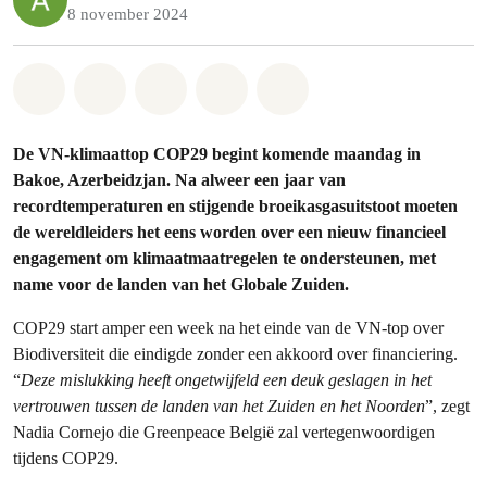
8 november 2024
Share on Whatsapp
Share on Facebook
Share on Twitter
Share via Email
Share on Bluesky
De VN-klimaattop COP29 begint komende maandag in
Bakoe, Azerbeidzjan. Na alweer een jaar van
recordtemperaturen en stijgende broeikasgasuitstoot moeten
de wereldleiders het eens worden over een nieuw financieel
engagement om klimaatmaatregelen te ondersteunen, met
name voor de landen van het Globale Zuiden.
COP29 start amper een week na het einde van de VN-top over
Biodiversiteit die eindigde zonder een akkoord over financiering.
“
Deze mislukking heeft ongetwijfeld een deuk geslagen in het
vertrouwen tussen de landen van het Zuiden en het Noorden
”, zegt
Nadia Cornejo die Greenpeace België zal vertegenwoordigen
tijdens COP29.