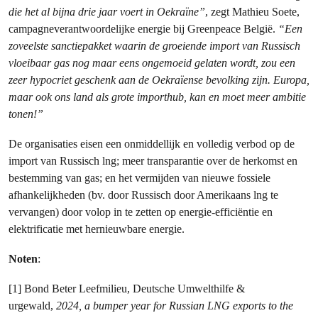
die het al bijna drie jaar voert in Oekraïne”
, zegt Mathieu Soete,
campagneverantwoordelijke energie bij Greenpeace België.
“Een
zoveelste sanctiepakket waarin de groeiende import van Russisch
vloeibaar gas nog maar eens ongemoeid gelaten wordt, zou een
zeer hypocriet geschenk aan de Oekraïense bevolking zijn. Europa,
maar ook ons land als grote importhub, kan en moet meer ambitie
tonen!”
De organisaties eisen een onmiddellijk en volledig verbod op de
import van Russisch lng; meer transparantie over de herkomst en
bestemming van gas; en het vermijden van nieuwe fossiele
afhankelijkheden (bv. door Russisch door Amerikaans lng te
vervangen) door volop in te zetten op energie-efficiëntie en
elektrificatie met hernieuwbare energie.
Noten
:
[1] Bond Beter Leefmilieu, Deutsche Umwelthilfe &
urgewald,
2024, a bumper year for Russian LNG exports to the