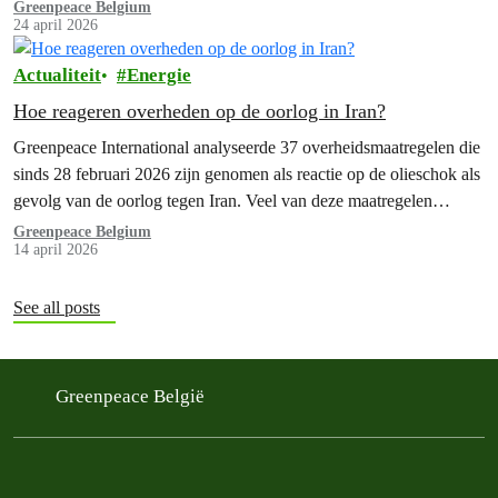
tijdperk zonder fossiele brandstoffen. Een coalitie van meer dan 50
Greenpeace Belgium
24 april 2026
“bereidwillige landen” komt daar samen. Ze willen oplossingen en
processen identificeren die…
Actualiteit
Energie
Hoe reageren overheden op de oorlog in Iran?
Greenpeace International analyseerde 37 overheidsmaatregelen die
sinds 28 februari 2026 zijn genomen als reactie op de olieschok als
gevolg van de oorlog tegen Iran. Veel van deze maatregelen
dreigen de afhankelijkheid van fossiele brandstoffen, die aan de
Greenpeace Belgium
14 april 2026
basis van deze oorlog ligt, juist te vergroten.
See all posts
Greenpeace België