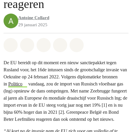
reageren
Antoine Collard
29 januari 2025
Share on Whatsapp
Share on Facebook
Share on Twitter
Share via Email
Share on Bluesky
De EU bereidt op dit moment een nieuw sanctiepakket tegen
Rusland voor, het 16de intussen sinds de grootschalige invasie van
Oekraïne op 24 februari 2022. Volgens diplomatieke bronnen
in
Politico
vandaag, zou de import van Russisch vloeibaar gas
(lng) opnieuw de dans ontspringen. Met name Zeebrugge fungeert
al jaren als Europese én mondiale draaischijf voor Russisch lng; de
import ervan in de EU steeg vorig jaar nog met 19% [1] en is nu
bijna 60% hoger dan in 2021 [2]. Greenpeace België en Bond
Beter Leefmilieu reageren dan ook ontstemd op het nieuws.
“Al kort na de invasie nam de EU zich voor om volledig af te