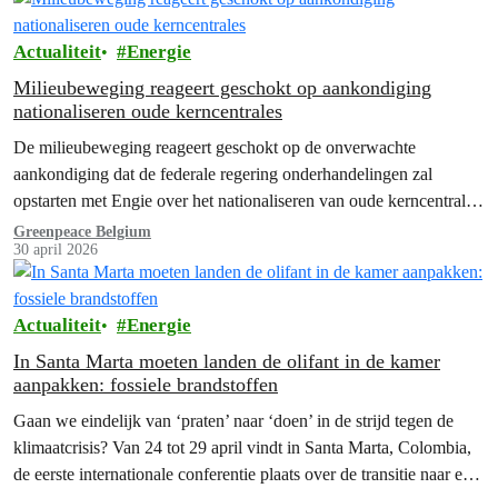
Actualiteit
Energie
Milieubeweging reageert geschokt op aankondiging
nationaliseren oude kerncentrales
De milieubeweging reageert geschokt op de onverwachte
aankondiging dat de federale regering onderhandelingen zal
opstarten met Engie over het nationaliseren van oude kerncentrales.
Dit is slecht nieuws voor de energietransitie,…
Greenpeace Belgium
30 april 2026
Actualiteit
Energie
In Santa Marta moeten landen de olifant in de kamer
aanpakken: fossiele brandstoffen
Gaan we eindelijk van ‘praten’ naar ‘doen’ in de strijd tegen de
klimaatcrisis? Van 24 tot 29 april vindt in Santa Marta, Colombia,
de eerste internationale conferentie plaats over de transitie naar een