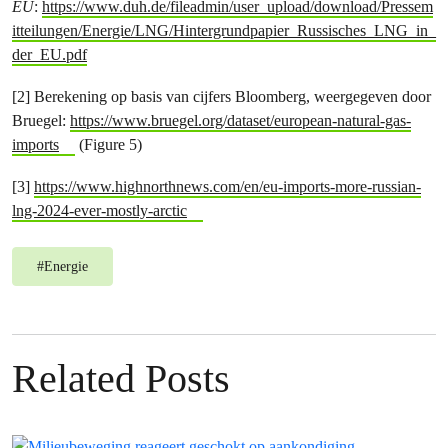
EU
:
https://www.duh.de/fileadmin/user_upload/download/Pressem
itteilungen/Energie/LNG/Hintergrundpapier_Russisches_LNG_in_
der_EU.pdf
[2] Berekening op basis van cijfers Bloomberg, weergegeven door
Bruegel:
https://www.bruegel.org/dataset/european-natural-gas-
imports
(Figure 5)
[3]
https://www.highnorthnews.com/en/eu-imports-more-russian-
lng-2024-ever-mostly-arctic
#
Energie
Related Posts