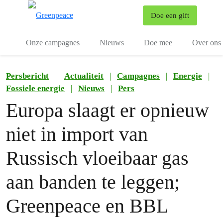
To
Doe een gift
Menu
Onze campagnes
Nieuws
Doe mee
Over ons
Persbericht
Actualiteit
|
Campagnes
|
Energie
|
Fossiele energie
|
Nieuws
|
Pers
Europa slaagt er opnieuw
niet in import van
Russisch vloeibaar gas
aan banden te leggen;
Greenpeace en BBL