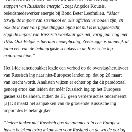
stappen van Russische energie”
, zegt Angelos Koutsis,
beleidsmedewerker energie bij Bond Beter Leefmilieu.
“Maar
terwijl de import van steenkool en olie officieel verboden zijn, en
ook de invoer van pijpleidinggas bijna tot nul is teruggebracht,
stijgt de import van Russisch vloeibaar gas net, vorig jaar nog met
19%. Ook België is hieraan medeplichtig, Zeebrugge is namelijk al
jaren een van de belangrijkste schakels in de Russische lng-
exportmachine.”
Het 14de sanctiepakket legde een verbod op de overslag/heruitvoer
van Russisch lng naar niet-Europese landen op, dat op 26 maart
van kracht wordt. Analisten wijzen er echter op dat dit paradoxaal
genoeg ertoe kan leiden dat méér Russisch lng op het Europese
gasnet zal belanden, indien de EU geen verdere acties onderneemt.
[3] Dit maakt het aanpakken van de groeiende Russische lng-
import des te belangrijker.
“Iedere tanker met Russisch gas die aanmeert in een Europese
haven betekent extra inkomsten voor Rusland en de wrede oorlog