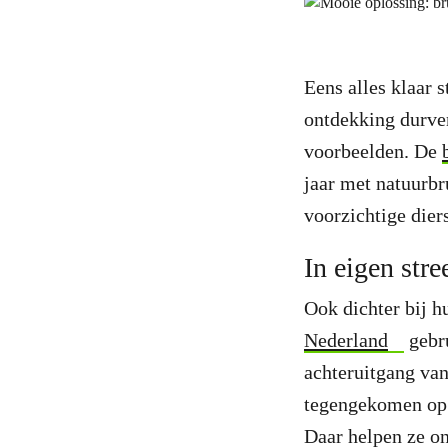
Eens alles klaar s
ontdekking durven
voorbeelden. De
jaar met natuurbr
voorzichtige dier
In eigen stre
Ook dichter bij h
Nederland
gebru
achteruitgang va
tegengekomen op 
Daar helpen ze on