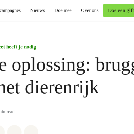
Doe een gift
campagnes
Nieuws
Doe mee
Over ons
et heeft je nodig
 oplossing: brug
het dierenrijk
min read
atsapp
on Facebook
Share on Twitter
Share via Email
Share on Bluesky