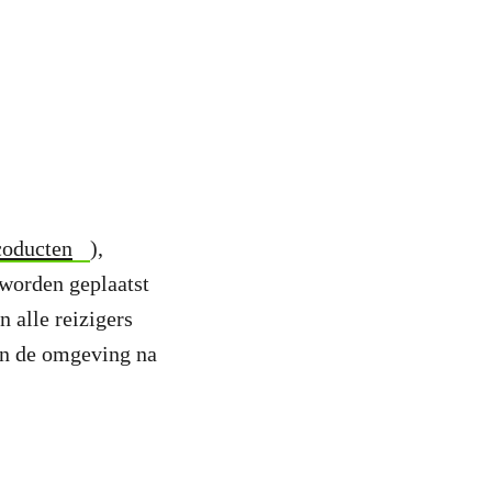
coducten
),
 worden geplaatst
 alle reizigers
an de omgeving na