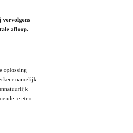
j vervolgens
ale afloop.
e oplossing
erkeer namelijk
onnatuurlijk
oende te eten