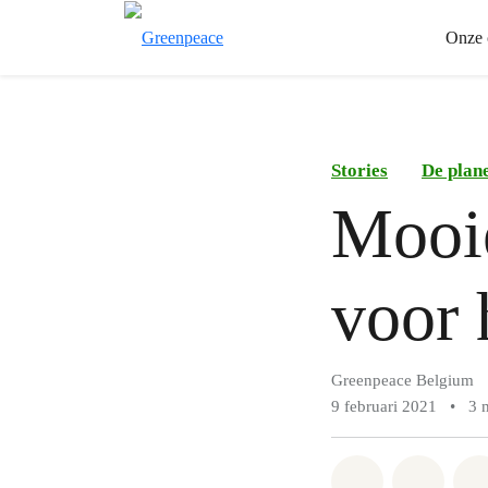
Onze 
Stories
De plane
Mooie
voor 
Greenpeace Belgium
9 februari 2021
•
3 
Share on Wh
Share 