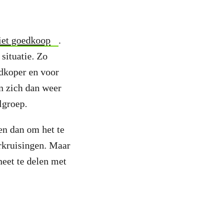
iet goedkoop
.
situatie. Zo
edkoper en voor
n zich dan weer
lgroep.
en dan om het te
rkruisingen. Maar
neet te delen met