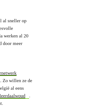
l al sneller op
esvolle
da werken al 20
gd door meer
rnetwerk
. Zo willen ze de
elgië al eens
eerdaalwoud
.
t.