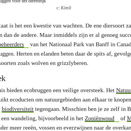
c:
Kimli
taat is het een kwestie van wachten. De ene diersoort za
 dan de andere. Maar inmiddels zijn er al genoeg succ
beheerders
van het Nationaal Park van Banff in Cana
uggen. Herten en elanden beten daar de spits af, gevol
soorten zoals wolven en grizzlyberen.
ek
uis bieden ecobruggen een veilige oversteek. Het
Natuu
ikt ecoducten om natuurgebieden aan elkaar te knopen
n
biodiversiteit
tegengaan. Misschien ben je ze zelf in B
een wandeling, bijvoorbeeld in het
Zoniënwoud
of
M
der meer reeën, vossen en everzwijnen naar de overkan