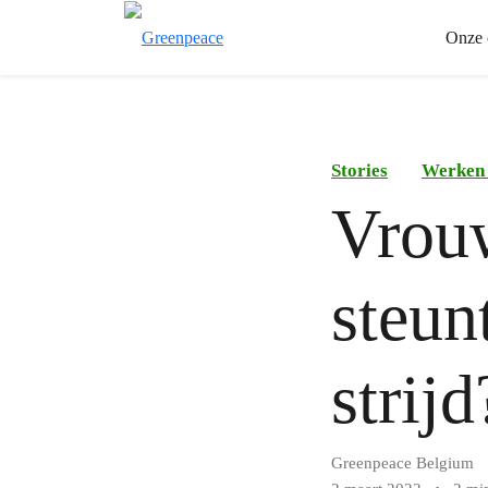
Onze 
Stories
Werken 
Vrou
steun
strijd
Greenpeace Belgium