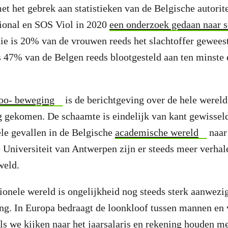
t het gebrek aan statistieken van de Belgische autorit
ional en SOS Viol in 2020
een onderzoek gedaan naar 
ie is 20% van de vrouwen reeds het slachtoffer gewees
s 47% van de Belgen reeds blootgesteld aan ten minste
o- beweging
is de berichtgeving over de hele wereld
g gekomen. De schaamte is eindelijk van kant gewissel
e gevallen in de Belgische
academische wereld
naar
Universiteit van Antwerpen zijn er steeds meer verhal
eweld.
ionele wereld is ongelijkheid nog steeds sterk aanwezi
ang. In Europa bedraagt de loonkloof tussen mannen e
ls we kijken naar het jaarsalaris en rekening houden m