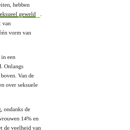
eiten, hebben
seksueel geweld
.
t van
 één vorm van
 in een
d. Onlangs
 boven. Van de
en over seksuele
g, ondanks de
n vrouwen 14% en
et de veelheid van