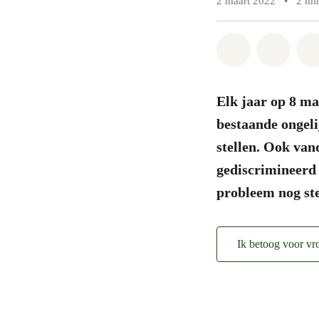
2 maart 2022
•
2 mi
Share on Wh
Share 
Elk jaar op 8 ma
bestaande ongel
stellen. Ook van
gediscrimineerd 
probleem nog ste
Ik betoog voor v