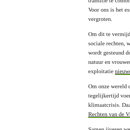
transitie te comb
Voor ons is het e
vergroten.
Om dit te vermij
sociale rechten, 
wordt gesteund d
natuur en vrouwe
exploitatie
nieuw
Om onze wereld co
tegelijkertijd vo
klimaatcrisis. D
Rechten van de V
Samen ijveren we