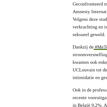
Geconfronteerd me
Amnesty Internat
Volgens deze stud
verkrachting en i
seksueel geweld.
Dankzij de
#MeTo
stroomversnellin
kwamen ook enkel
UCLouvain tot de 
intimidatie en g
Ook in de profess
recente vooruitg
in België 9,2%. A