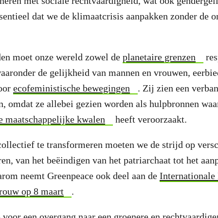
ineren met sociale rechtvaardigheid, wat ook gendergel
ssentieel dat we de klimaatcrisis aanpakken zonder de o
den moet onze wereld zowel de
planetaire grenzen
res
waaronder de gelijkheid van mannen en vrouwen, eerbie
oor
ecofeministische bewegingen
. Zij zien een verba
n, omdat ze allebei gezien worden als hulpbronnen waa
e maatschappelijke kwalen
heeft veroorzaakt.
llectief te transformeren moeten we de strijd op versc
eren, van het beëindigen van het patriarchaat tot het aa
aarom neemt Greenpeace ook deel aan de
Internationale
rouw op 8 maart
.
 voor een overgang naar een groenere en rechtvaardige