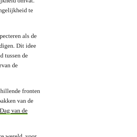
ijkheid omvat.
ngelijkheid te
pecteren als de
digen. Dit idee
nd tussen de
rvan de
hillende fronten
npakken van de
 Dag van de
re wereld, voor