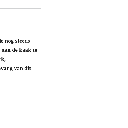
e nog steeds
 aan de kaak te
rk,
mvang van dit