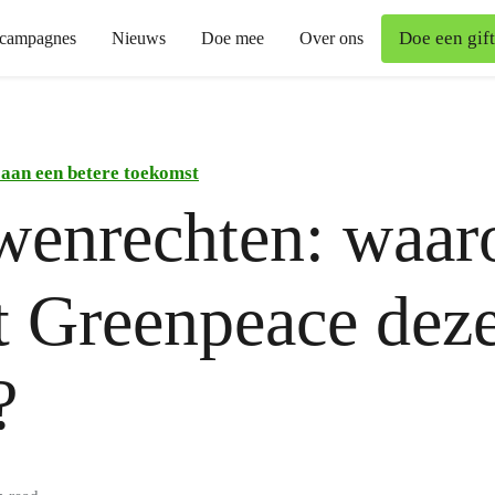
Doe een gift
campagnes
Nieuws
Doe mee
Over ons
aan een betere toekomst
wenrechten: waa
t Greenpeace dez
?