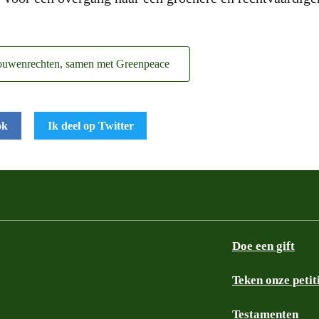
rouwenrechten, samen met Greenpeace
ok
Ik deel op Twitter
Doe een gift
Teken onze petit
Testamenten