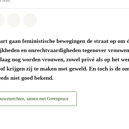
n read
atsapp
on Facebook
Share on Twitter
Share via Email
Share on Bluesky
art gaan feministische bewegingen de straat op om d
ijkheden en onrechtvaardigheden tegenover vrouwen
daag nog worden vrouwen, zowel privé als op het we
of krijgen zij te maken met geweld. En toch is de o
eds niet goed bekend.
rouwenrechten, samen met Greenpeace