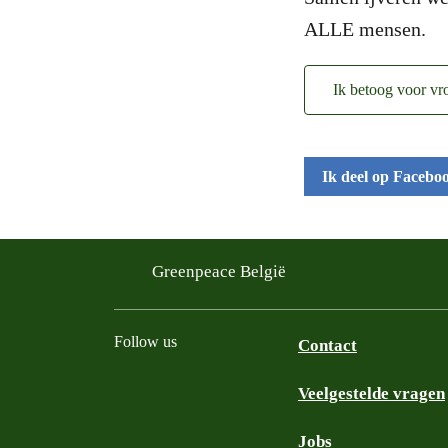
ALLE mensen.
Ik betoog voor v
Ik deel op Facebo
Greenpeace België
Follow us
Contact
Veelgestelde vragen
Instagram
Facebook
Bluesky
TikTok
YouTube
Jobs