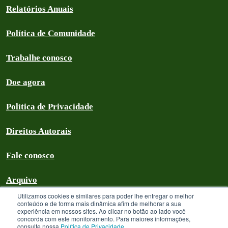
Relatórios Anuais
Política de Comunidade
Trabalhe conosco
Doe agora
Política de Privacidade
Direitos Autorais
Fale conosco
Arquivo
Utilizamos cookies e similares para poder lhe entregar o melhor
conteúdo e de forma mais dinâmica afim de melhorar a sua
experiência em nossos sites. Ao clicar no botão ao lado você
concorda com este monitoramento. Para maiores informações,
Greenpeace Brasil 2026
consulte nossa
Política de Privacidade
.