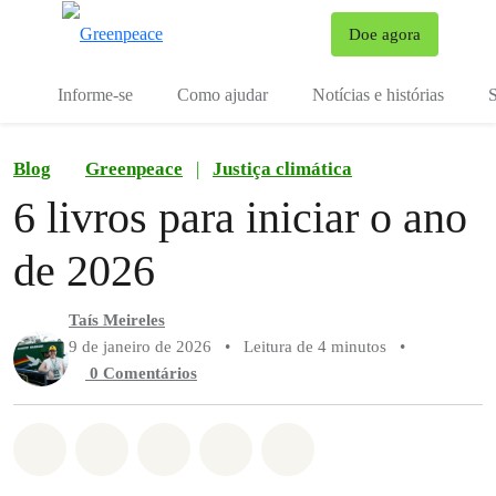
Mu
Doe agora
Menu
Informe-se
Como ajudar
Notícias e histórias
S
Blog
Greenpeace
|
Justiça climática
6 livros para iniciar o ano
de 2026
Taís Meireles
9 de janeiro de 2026
•
Leitura de 4 minutos
•
0 Comentários
Compartilhado em Whatsapp
Compartilhado em Facebook
Compartilhado em Twitter
Compartilhe por Email
Compartilhe em Blue